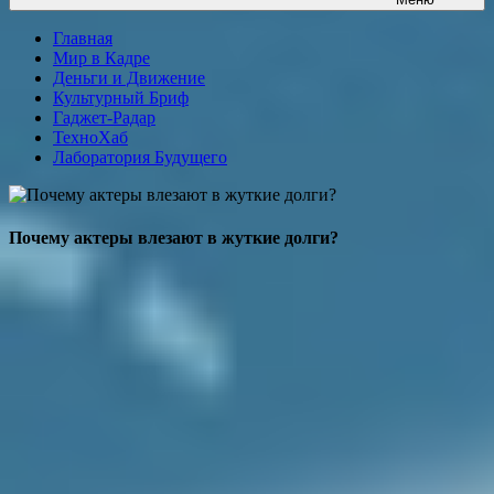
Главная
Мир в Кадре
Деньги и Движение
Культурный Бриф
Гаджет-Радар
ТехноХаб
Лаборатория Будущего
Почему актеры влезают в жуткие долги?