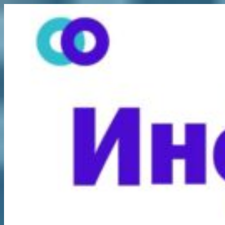
Перейти
к
содержимому