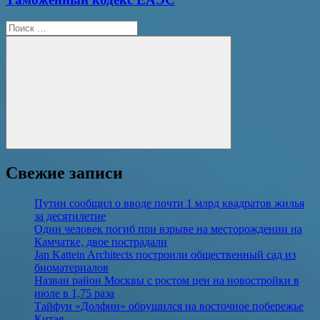
Поиск
для:
Поиск
Свежие записи
Путин сообщил о вводе почти 1 млрд квадратов жилья
за десятилетие
Один человек погиб при взрыве на месторождении на
Камчатке, двое пострадали
Jan Kattein Architects построили общественный сад из
биоматериалов
Назван район Москвы с ростом цен на новостройки в
июле в 1,75 раза
Тайфун «Долфин» обрушился на восточное побережье
Китая