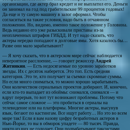
организации, где актер брал кредит и не выплатил его. Деньги
он занимал на год под грабительские 99 процентов годовых!
Да еще и ту самую машину в залог оформил. Чтобы
согласиться на такие условия, надо быть в отчаянном
положении. Но, видимо, именно такое положение у Головина.
Ведь недавно его уже разыскивали приставы из-за
неоплаченных штрафов ГИБДД. И тут надо сказать, что
актеры нередко попадают в долговые ямы. Хотя казалось бы…
Разве они мало зарабатывают?
— Я хочу сказать, что в актерском мире сейчас наблюдается
невероятное расслоение, — говорит режиссер
Андрей
Житинкин
. — Есть недосягаемые по уровню заработков
звезды. Их с десяток наберется. Это топ. Есть средняя
категория. Это те, кто получает за съемки скромные суммы.
Но если много сниматься, то можно хорошо зарабатывать.
Они количеством сериальных проектов добирают. И, конечно,
если кто-то выпадает из обоймы: снимался, снимался — и
вдруг перерыв, то вот тут возникают проблемы. Потому что
сейчас самое сложное — это пробиться в сериалы на
телевидение или на платформы. Многие актеры, высунув
язык, бегают по кастингам. Все ищут работу… Но это во всем
мире так! Если я вам назову цифру безработных актеров в
Нью-Йорке, то вы в обморок упадете — 80 тысяч. Правда,
никто из них не голодает. Они подрабатывают таксистами