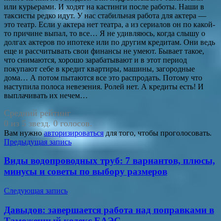
или курьерами. И ходят на кастинги после работы. Наши в
таксисты редко идут. У нас стабильная работа для актера —
это театр. Если у актера нет театра, а из сериалов он по какой-
то причине выпал, то все… Я не удивляюсь, когда слышу о
долгах актеров по ипотеке или по другим кредитам. Они ведь
еще и рассчитывать свои финансы не умеют. Бывает такое,
что снимаются, хорошо зарабатывают и в этот период
покупают себе в кредит квартиры, машины, загородные
дома… А потом пытаются все это распродать. Потому что
наступила полоса невезения. Ролей нет. А кредиты есть! И
выплачивать их нечем…
Средний рейтинг
0 из 5 звезд. 0 голосов.
Вам нужно
авторизироваться
для того, чтобы проголосовать.
Навигация
Предыдущая запись
по
Виды водопроводных труб: 7 вариантов, плюсы,
записям
минусы и советы по выбору размеров
Следующая запись
Давыдов: завершается работа над поправками в
Таможенный кодекс ЕАЭС