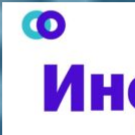
Перейти
к
содержимому