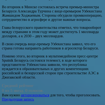
Во вторник в Минске состоялась встреча премьер-министра
Беларуси Александра Турчина с вице-премьером Узбекистана
Жамшидом Ходжаевым. Стороны обсудили промкооперацию,
сотрудничество в агросфере и другие важные вопросы.
Глава белорусского правительства отметил, что товарооборот
между странами в этом году может достигнуть 1 миллиарда
долларов, а к 2030 – двух миллиардов.
В свою очередь вице-премьер Узбекистана заявил, что его
страна готова направить работников в агросектор Беларуси.
Помимо этого, во вторник в мультимедийном пресс-центре
Sputnik Беларусь состоялся телемост, в ходе которого
представители Узбекистана заявили, что республика
нуждается в образовательных и других компетенциях
российской и белорусской сторон при строительстве АЭС в
Джизакской области.
Средний рейтинг
0 из 5 звезд. 0 голосов.
Вам нужно
авторизироваться
для того, чтобы проголосовать.
Навигация
Предыдущая запись