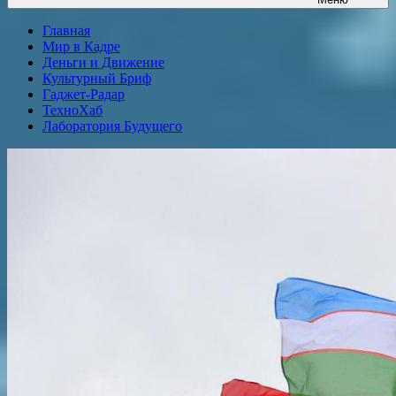
Главная
Мир в Кадре
Деньги и Движение
Культурный Бриф
Гаджет-Радар
ТехноХаб
Лаборатория Будущего