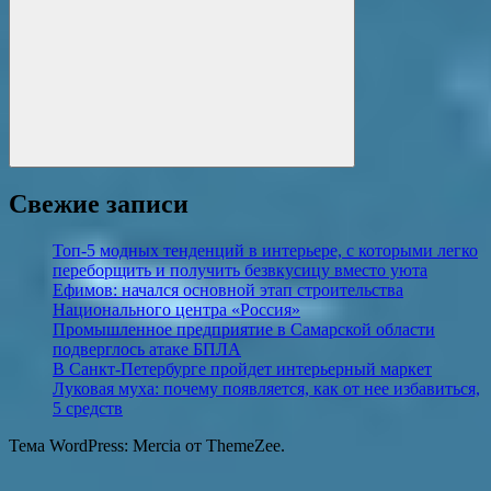
Поиск
Свежие записи
Топ-5 модных тенденций в интерьере, с которыми легко
переборщить и получить безвкусицу вместо уюта
Ефимов: начался основной этап строительства
Национального центра «Россия»
Промышленное предприятие в Самарской области
подверглось атаке БПЛА
В Санкт-Петербурге пройдет интерьерный маркет
Луковая муха: почему появляется, как от нее избавиться,
5 средств
Тема WordPress: Mercia от ThemeZee.