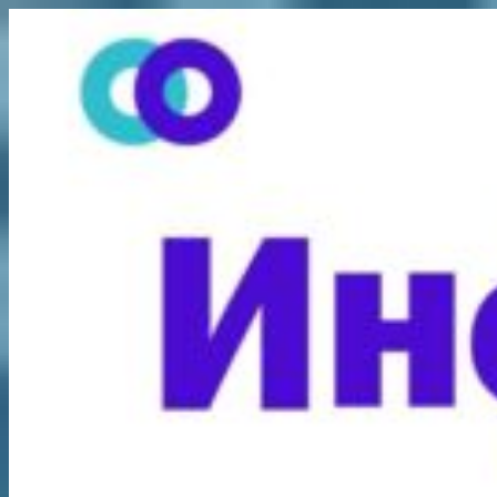
Перейти
к
содержимому