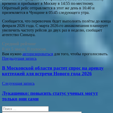
времени и прибывает в Москву в 14:55 по-местному.
Обратный рейс отправляется в этот же день в 16:40 и
приземляется в Чунцине в 05:45 следующего утра.
Сообщается, что перевозчик будет выполнять полёты до конца
февраля 2026 года. С марта 2026-го авиакомпания планирует
увеличить частоту рейсов до двух раз в неделю, сообщает
агентство Синьхуа.
Средний рейтинг
0 из 5 звезд. 0 голосов.
Вам нужно
авторизироваться
для того, чтобы проголосовать.
Навигация
Предыдущая запись
по
В Московской области растет спрос на аренду
записям
коттеджей для встречи Нового года 2026
Следующая запись
Лукашенко: повысить статус ученых могут
только они сами
Поиск
для: