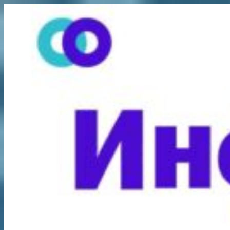
Перейти
к
содержимому