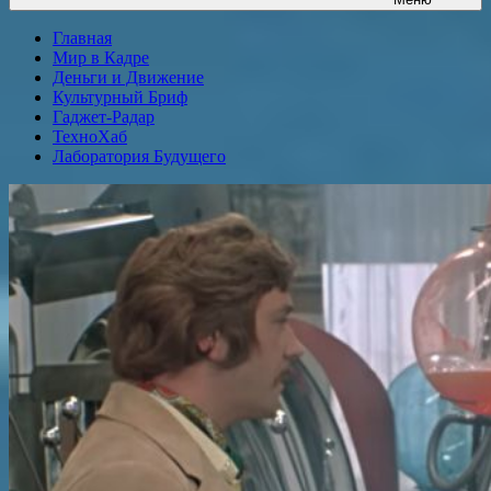
Главная
Мир в Кадре
Деньги и Движение
Культурный Бриф
Гаджет-Радар
ТехноХаб
Лаборатория Будущего