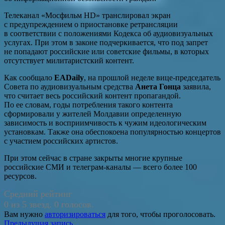
Телеканал «Мосфильм HD» транслировал экран
с предупреждением о приостановке ретрансляции
в соответствии с положениями Кодекса об аудиовизуальных
услугах. При этом в законе подчеркивается, что под запрет
не попадают российские или советские фильмы, в которых
отсутствует милитаристский контент.
Как сообщало
EADaily
, на прошлой неделе вице-председатель
Совета по аудиовизуальным средства
Анета Гонца
заявила,
что считает весь российский контент пропагандой.
По ее словам, годы потребления такого контента
сформировали у жителей Молдавии определенную
зависимость и восприимчивость к чужим идеологическим
установкам. Также она обеспокоена популярностью концертов
с участием российских артистов.
При этом сейчас в стране закрыты многие крупные
российские СМИ и телеграм-каналы — всего более 100
ресурсов.
Средний рейтинг
0 из 5 звезд. 0 голосов.
Вам нужно
авторизироваться
для того, чтобы проголосовать.
Навигация
Предыдущая запись