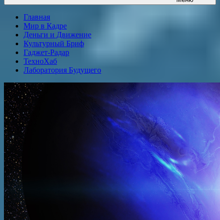
Главная
Мир в Кадре
Деньги и Движение
Культурный Бриф
Гаджет-Радар
ТехноХаб
Лаборатория Будущего