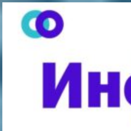
Перейти
к
содержимому