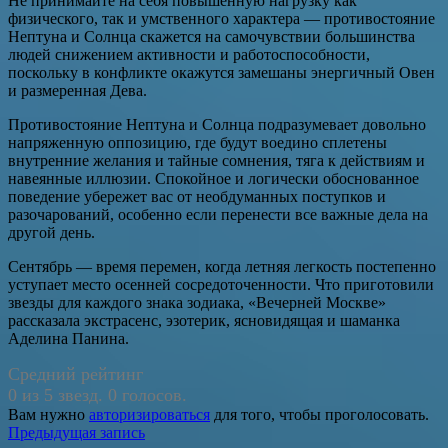
Не принимайте на себя повышенную нагрузку как
физического, так и умственного характера — противостояние
Нептуна и Солнца скажется на самочувствии большинства
людей снижением активности и работоспособности,
поскольку в конфликте окажутся замешаны энергичный Овен
и размеренная Дева.
Противостояние Нептуна и Солнца подразумевает довольно
напряженную оппозицию, где будут воедино сплетены
внутренние желания и тайные сомнения, тяга к действиям и
навеянные иллюзии. Спокойное и логически обоснованное
поведение убережет вас от необдуманных поступков и
разочарований, особенно если перенести все важные дела на
другой день.
Сентябрь — время перемен, когда летняя легкость постепенно
уступает место осенней сосредоточенности. Что приготовили
звезды для каждого знака зодиака, «Вечерней Москве»
рассказала экстрасенс, эзотерик, ясновидящая и шаманка
Аделина Панина.
Средний рейтинг
0 из 5 звезд. 0 голосов.
Вам нужно
авторизироваться
для того, чтобы проголосовать.
Навигация
Предыдущая запись