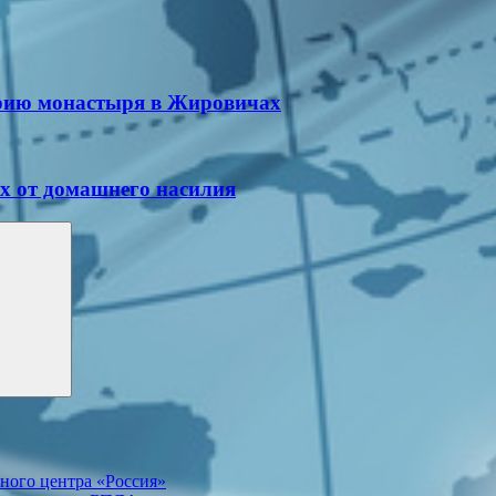
орию монастыря в Жировичах
х от домашнего насилия
ного центра «Россия»