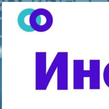
Перейти
к
содержимому