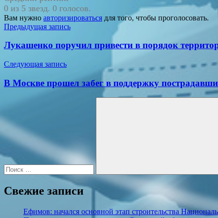
0 из 5 звезд. 0 голосов.
Вам нужно
авторизироваться
для того, чтобы проголосовать.
Навигация
Предыдущая запись
по
Лукашенко поручил привести в порядок террит
записям
Следующая запись
В Москве прошел забег в поддержку пострадавши
Поиск
для:
Поиск
Свежие записи
Ефимов: начался основной этап строительства Националь