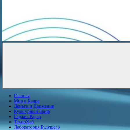
Новости
онлайн
Главная
Мир в Кадре
Деньги и Движение
Культурный Бриф
Гаджет-Радар
ТехноХаб
Лаборатория Будущего