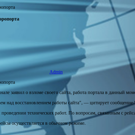
аэропорта
Admin
але заявил о взломе своего сайта, работа портала в данный мом
ем над восстановлением работы сайта", — цитирует сообщение 
м проведении технических работ. По вопросам, связанным с рей
 рейсы осуществляется в обычном режиме.