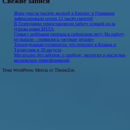
Свежие записи
Жара унесла тысячи жизней в Европе: в Германии
зафиксировали почти 12 тысяч смертей
В Геленджике приостановили работу пляжей из-за
угрозы атаки БПЛА
Семья с ребёнком пропала в сибирском лесу: На работу
не вышли – появились «жуткие детали»
Трехнедельная готовность: что откроют в Казани и
Татарстане к 30 августа
Мегаполис без заборов: о свободе, экологии и наследии
московских трансформаций
Тема WordPress: Mercia от ThemeZee.