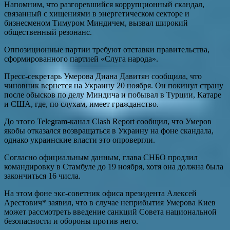
Напомним, что разгоревшийся коррупционный скандал,
связанный с хищениями в энергетическом секторе и
бизнесменом Тимуром Миндичем, вызвал широкий
общественный резонанс.
Оппозиционные партии требуют отставки правительства,
сформированного партией «Слуга народа».
Пресс-секретарь Умерова Диана Давитян сообщила, что
чиновник вернется на Украину 20 ноября. Он покинул страну
после обысков по делу Миндича и побывал в Турции, Катаре
и США, где, по слухам, имеет гражданство.
До этого Telegram-канал Clash Report сообщил, что Умеров
якобы отказался возвращаться в Украину на фоне скандала,
однако украинские власти это опровергли.
Согласно официальным данным, глава СНБО продлил
командировку в Стамбуле до 19 ноября, хотя она должна была
закончиться 16 числа.
На этом фоне экс-советник офиса президента Алексей
Арестович* заявил, что в случае неприбытия Умерова Киев
может рассмотреть введение санкций Совета национальной
безопасности и обороны против него.