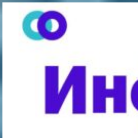
Перейти
к
содержимому