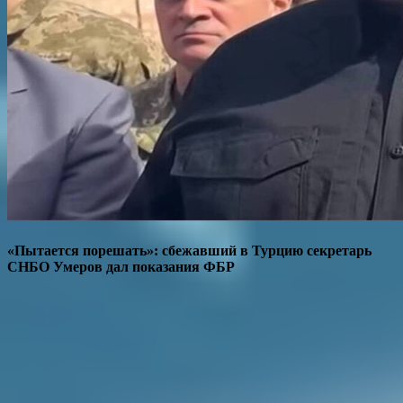
«Пытается порешать»: сбежавший в Турцию секретарь
СНБО Умеров дал показания ФБР