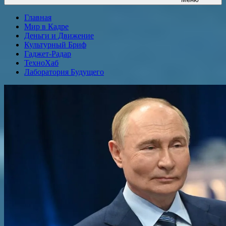
Главная
Мир в Кадре
Деньги и Движение
Культурный Бриф
Гаджет-Радар
ТехноХаб
Лаборатория Будущего