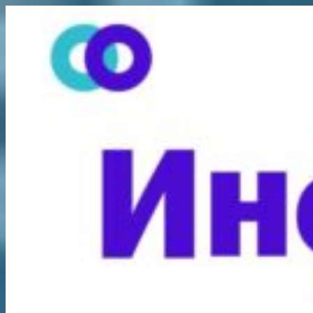
Перейти
к
содержимому