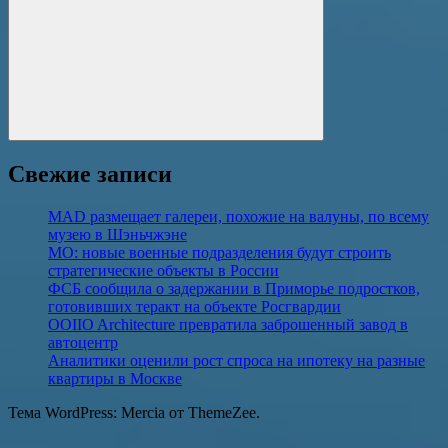
Поиск
Свежие записи
MAD размещает галереи, похожие на валуны, по всему
музею в Шэньчжэне
МО: новые военные подразделения будут строить
стратегические объекты в России
ФСБ сообщила о задержании в Приморье подростков,
готовивших теракт на объекте Росгвардии
OOIIO Architecture превратила заброшенный завод в
автоцентр
Аналитики оценили рост спроса на ипотеку на разные
квартиры в Москве
Тема WordPress: Mercia от ThemeZee.