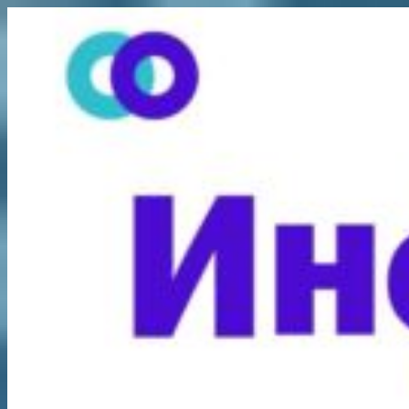
Перейти
к
содержимому