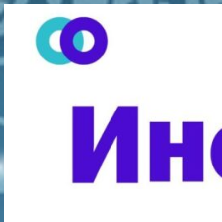
Перейти
к
содержимому