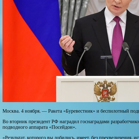
Москва. 4 ноября. — Ракета «Буревестник» и беспилотный под
Во вторник президент РФ наградил госнаградами разработчико
подводного аппарата «Посейдон».
«Результат, которого вы добились, имеет, без преувеличения, и