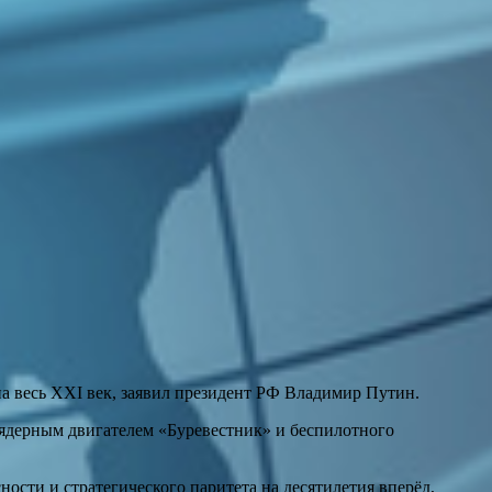
а весь XXI век, заявил президент РФ Владимир Путин.
 ядерным двигателем «Буревестник» и беспилотного
сности и стратегического паритета на десятилетия вперёд,