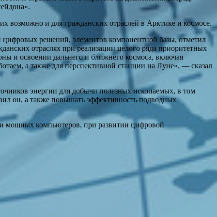
сейдона».
их возможно и для гражданских отраслей в Арктике и космосе.
и цифровых решений, элементов компонентной базы, отметил
жданских отраслях при реализации целого ряда приоритетных
зоны и освоении дальнего и ближнего космоса, включая
ботаем, а также для перспективной станции на Луне», — сказал
точников энергии для добычи полезных ископаемых, в том
авил он, а также повышать эффективность подводных
нии мощных компьютеров, при развитии цифровой