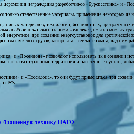
емя церемонии награждения разработчиков «Буревестника» и «По
ся только отечественные материалы, применение некоторых из н
ца новых материалов, технологий, беспилотных, программных 
олько в оборонно-промышленном комплексе, но и во многих гра
ой энергетике, при создании энергоустановок для арктической 
ревозки тяжелых грузов, который мы сейчас создаем, над ним ра
тника» и «Посейдона» позволяют использовать их в создании ис
том и теплом отдаленные территории и населенные пункты, доб
вестника» и «Посейдона», то они будут применяться при созда
ент РФ.
 за брошенную технику НАТО