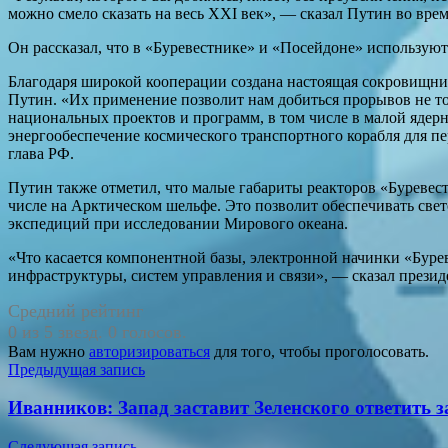
можно смело сказать на весь ХХI век», — сказал Путин во вр
Он рассказал, что в «Буревестнике» и «Посейдоне» используют
Благодаря широкой кооперации создана настоящая сокровищни
Путин. «Их применение позволит нам добиться прорывов не т
национальных проектов и программ, в том числе в малой ядерн
энергообеспечение космического транспортного корабля для пе
глава РФ.
Путин также отметил, что малые габариты реакторов «Буревес
числе на Арктическом шельфе. Это позволит обеспечивать све
экспедиций при исследовании Мирового океана.
«Что касается компонентной базы, электронной начинки «Буре
инфраструктуры, систем управления и связи», — сказал презид
Средний рейтинг
0 из 5 звезд. 0 голосов.
Вам нужно
авторизироваться
для того, чтобы проголосовать.
Навигация
Предыдущая запись
по
Иванников: Запад заставит Зеленского ответить
записям
Следующая запись