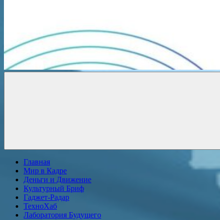
Новости
онлайн
Главная
Мир в Кадре
Деньги и Движение
Культурный Бриф
Гаджет-Радар
ТехноХаб
Лаборатория Будущего