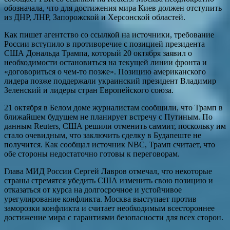
обозначала, что для достижения мира Киев должен отступить
из ДНР, ЛНР, Запорожской и Херсонской областей.
Как пишет агентство со ссылкой на источники, требование
России вступило в противоречие с позицией президента
США Дональда Трампа, который 20 октября заявил о
необходимости остановиться на текущей линии фронта и
«договориться о чем-то позже». Позицию американского
лидера позже поддержали украинский президент Владимир
Зеленский и лидеры стран Европейского союза.
21 октября в Белом доме журналистам сообщили, что Трамп в
ближайшем будущем не планирует встречу с Путиным. По
данным Reuters, США решили отменить саммит, поскольку им
стало очевидным, что заключить сделку в Будапеште не
получится. Как сообщал источник NBC, Трамп считает, что
обе стороны недостаточно готовы к переговорам.
Глава МИД России Сергей Лавров отмечал, что некоторые
страны стремятся убедить США изменить свою позицию и
отказаться от курса на долгосрочное и устойчивое
урегулирование конфликта. Москва выступает против
заморозки конфликта и считает необходимым всестороннее
достижение мира с гарантиями безопасности для всех сторон.