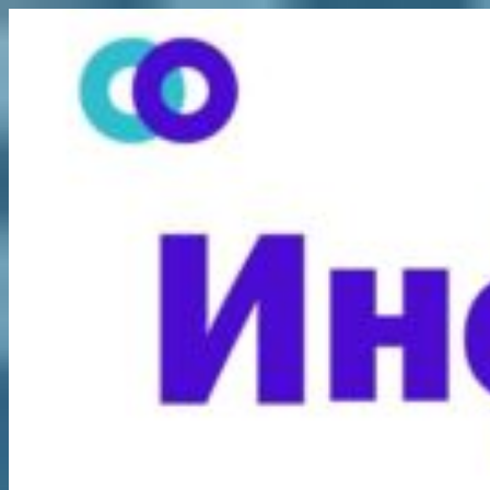
Перейти
к
содержимому