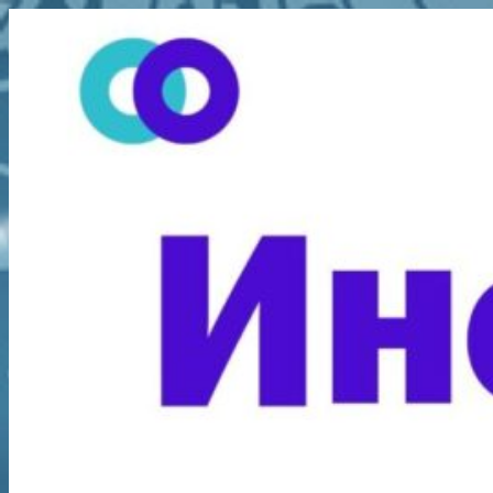
Перейти
к
содержимому