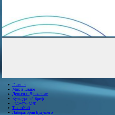
Новости
онлайн
Главная
Мир в Кадре
Деньги и Движение
Культурный Бриф
Гаджет-Радар
ТехноХаб
Лаборатория Будущего