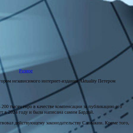
Разное
ором независимого интернет-издания Aktuality Петером
ь 200 тысяч евро в качестве компенсации за публикацию его
 в 2024 году и была написана самим Бардой.
ствовал действующему законодательству Словакии. Кроме того,