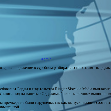
Admin
ерпел поражение в судебном разбирательстве с главным редакт
бовал от Барды и издательства Ringier Slovakia Media выплатит
该 книга под названием «Одержимый властью Фицо» вышла в свет
сы премьера не были нарушены, так как выпуск издания соответ
завышенной.