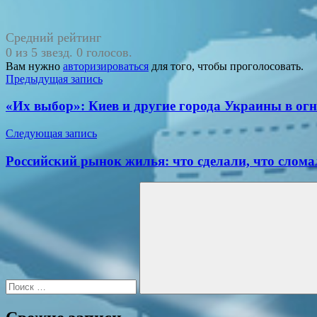
Средний рейтинг
0 из 5 звезд. 0 голосов.
Вам нужно
авторизироваться
для того, чтобы проголосовать.
Навигация
Предыдущая запись
по
«Их выбор»: Киев и другие города Украины в огн
записям
Следующая запись
Российский рынок жилья: что сделали, что слом
Поиск
для:
Поиск