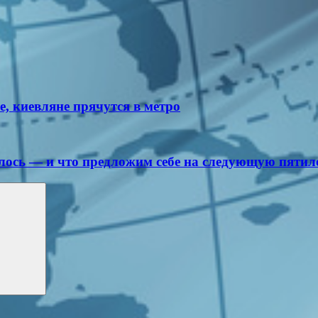
е, киевляне прячутся в метро
алось — и что предложим себе на следующую пятил