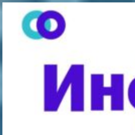
Перейти
к
содержимому