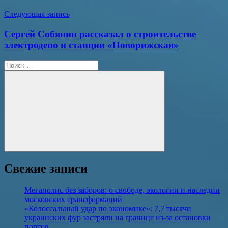
Следующая запись
Сергей Собянин рассказал о строительстве
электродепо и станции «Новорижская»
Поиск
для:
Поиск
Свежие записи
Мегаполис без заборов: о свободе, экологии и наследии
московских трансформаций
«Колоссальный удар по экономике»: 7,7 тысячи
украинских фур застряли на границе из-за остановки
портов