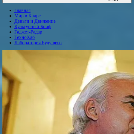
Главная
Мир в Кадре
Деньги и Движение
Культурный Бриф
Гаджет-Радар
ТехноХаб
Лаборатория Будущего