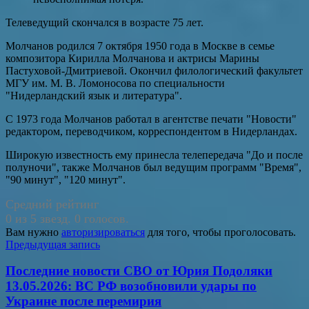
Телеведущий скончался в возрасте 75 лет.
Молчанов родился 7 октября 1950 года в Москве в семье
композитора Кирилла Молчанова и актрисы Марины
Пастуховой-Дмитриевой. Окончил филологический факультет
МГУ им. М. В. Ломоносова по специальности
"Нидерландский язык и литература".
С 1973 года Молчанов работал в агентстве печати "Новости"
редактором, переводчиком, корреспондентом в Нидерландах.
Широкую известность ему принесла телепередача "До и после
полуночи", также Молчанов был ведущим программ "Время",
"90 минут", "120 минут".
Средний рейтинг
0 из 5 звезд. 0 голосов.
Вам нужно
авторизироваться
для того, чтобы проголосовать.
Навигация
Предыдущая запись
по
Последние новости СВО от Юрия Подоляки
записям
13.05.2026: ВС РФ возобновили удары по
Украине после перемирия