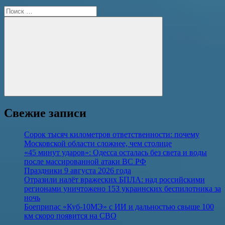
Поиск
для:
Поиск
Свежие записи
Сорок тысяч километров ответственности: почему
Московской области сложнее, чем столице
«45 минут ударов»: Одесса осталась без света и воды
после массированной атаки ВС РФ
Праздники 9 августа 2026 года
Отразили налёт вражеских БПЛА: над российскими
регионами уничтожено 153 украинских беспилотника за
ночь
Боеприпас «Куб-10МЭ» с ИИ и дальностью свыше 100
км скоро появится на СВО