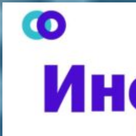
Перейти
к
содержимому