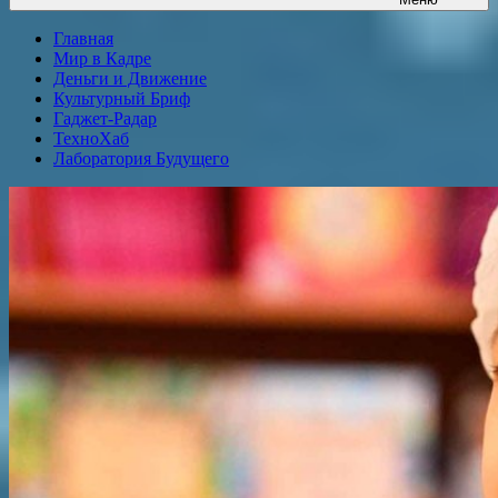
Главная
Мир в Кадре
Деньги и Движение
Культурный Бриф
Гаджет-Радар
ТехноХаб
Лаборатория Будущего