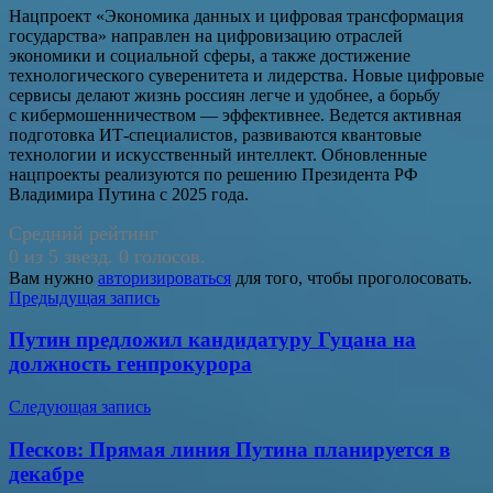
Нацпроект «Экономика данных и цифровая трансформация
государства» направлен на цифровизацию отраслей
экономики и социальной сферы, а также достижение
технологического суверенитета и лидерства. Новые цифровые
сервисы делают жизнь россиян легче и удобнее, а борьбу
с кибермошенничеством — эффективнее. Ведется активная
подготовка ИТ-специалистов, развиваются квантовые
технологии и искусственный интеллект. Обновленные
нацпроекты реализуются по решению Президента РФ
Владимира Путина с 2025 года.
Средний рейтинг
0 из 5 звезд. 0 голосов.
Вам нужно
авторизироваться
для того, чтобы проголосовать.
Навигация
Предыдущая запись
по
Путин предложил кандидатуру Гуцана на
записям
должность генпрокурора
Следующая запись
Песков: Прямая линия Путина планируется в
декабре