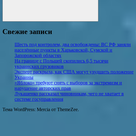
Поиск
Свежие записи
Шесть под контролем, два освобождены: ВС РФ заняли
населённые пункты в Харьковской, Сумской и
Запорожской областях
На границе с Польшей скопились 6,5 тысячи
украинских грузовиков
Эксперт раскрыла, как США могут ухудшить положение
Украины
«Яблоко» требуют снять с выборов за экстремизм и
нарушение авторских прав
Лукашенко рассказал чиновникам, чего не хватает в
системе госуправления
Тема WordPress: Mercia от ThemeZee.