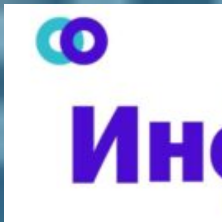
Перейти
к
содержимому