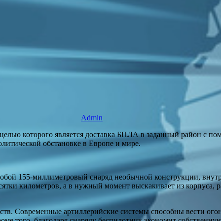
Admin
 целью которого является доставка БПЛА в заданный район с пом
литической обстановке в Европе и мире.
собой 155-миллиметровый снаряд необычной конструкции, внутр
ятки километров, а в нужный момент выскакивает из корпуса, ра
ств. Современные артиллерийские системы способны вести огонь
оме того, благодаря снаряду беспилотник экономит собственную 