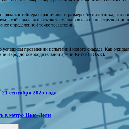
 снаряда-контейнера ограничивают размеры беспилотника, что н
ом, чтобы выдерживать экстремально высокие перегрузки при в
ранее определенной точке траектории.
об успешном проведении испытаний нового снаряда. Как ожидает
ение Народно-освободительной армии Китая (НОАК).
 21 сентября 2025 года
ть в метро Нью-Дели