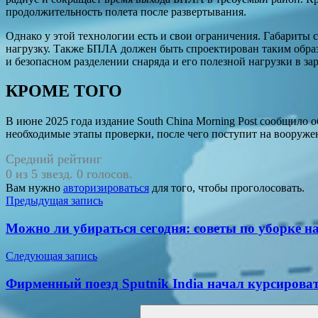
продолжительность полета после развертывания.
Однако у этой технологии есть и свои ограничения. Габариты
нагрузку. Также БПЛА должен быть спроектирован таким образ
и безопасном разделении снаряда и его полезной нагрузки в за
КРОМЕ ТОГО
В июне 2025 года издание South China Morning Post сообщило 
необходимые этапы проверки, после чего поступит на вооруж
Средний рейтинг
0 из 5 звезд. 0 голосов.
Вам нужно
авторизироваться
для того, чтобы проголосовать.
Навигация
Предыдущая запись
по
Можно ли убираться сегодня: советы по уборке на
записям
Следующая запись
Фирменный поезд Sputnik India начал курсирова
Поиск