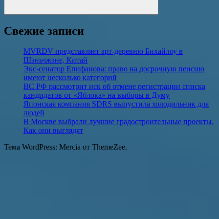
Поиск
Свежие записи
MVRDV представляет арт-деревню Бихайлоу в
Шэньчжэне, Китай
Экс-сенатор Епифанова: право на досрочную пенсию
имеют несколько категорий
ВС РФ рассмотрит иск об отмене регистрации списка
кандидатов от «Яблока» на выборы в Думу
Японская компания SDRS выпустила холодильник для
людей
В Москве выбрали лучшие градостроительные проекты.
Как они выглядят
Тема WordPress: Mercia от ThemeZee.