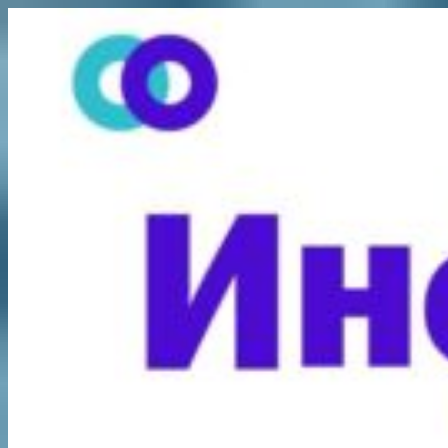
Перейти
к
содержимому