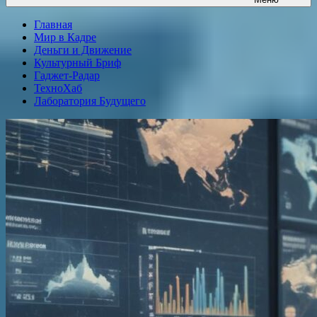
Главная
Мир в Кадре
Деньги и Движение
Культурный Бриф
Гаджет-Радар
ТехноХаб
Лаборатория Будущего