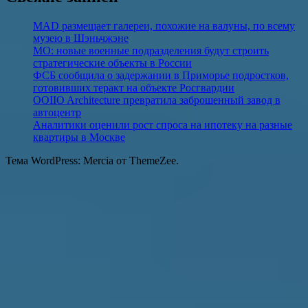
MAD размещает галереи, похожие на валуны, по всему
музею в Шэньчжэне
МО: новые военные подразделения будут строить
стратегические объекты в России
ФСБ сообщила о задержании в Приморье подростков,
готовивших теракт на объекте Росгвардии
OOIIO Architecture превратила заброшенный завод в
автоцентр
Аналитики оценили рост спроса на ипотеку на разные
квартиры в Москве
Тема WordPress: Mercia от ThemeZee.