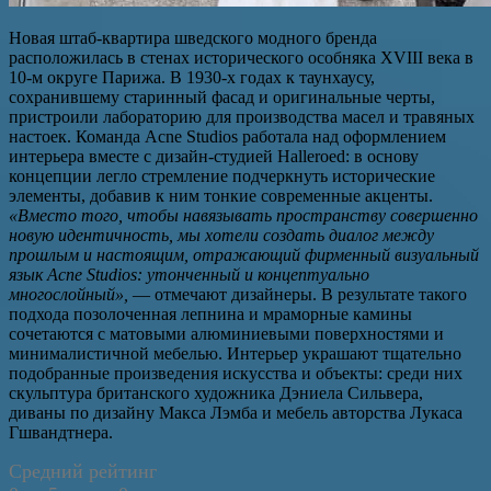
Новая штаб-квартира шведского модного бренда
расположилась в стенах исторического особняка XVIII века в
10-м округе Парижа. В 1930-х годах к таунхаусу,
сохранившему старинный фасад и оригинальные черты,
пристроили лабораторию для производства масел и травяных
настоек. Команда Acne Studios работала над оформлением
интерьера вместе с дизайн-студией Halleroed: в основу
концепции легло стремление подчеркнуть исторические
элементы, добавив к ним тонкие современные акценты.
«Вместо того, чтобы навязывать пространству совершенно
новую идентичность, мы хотели создать диалог между
прошлым и настоящим, отражающий фирменный визуальный
язык Acne Studios: утонченный и концептуально
многослойный»,
— отмечают дизайнеры. В результате такого
подхода позолоченная лепнина и мраморные камины
сочетаются с матовыми алюминиевыми поверхностями и
минималистичной мебелью. Интерьер украшают тщательно
подобранные произведения искусства и объекты: среди них
скульптура британского художника Дэниела Сильвера,
диваны по дизайну Макса Лэмба и мебель авторства Лукаса
Гшвандтнера.
Средний рейтинг