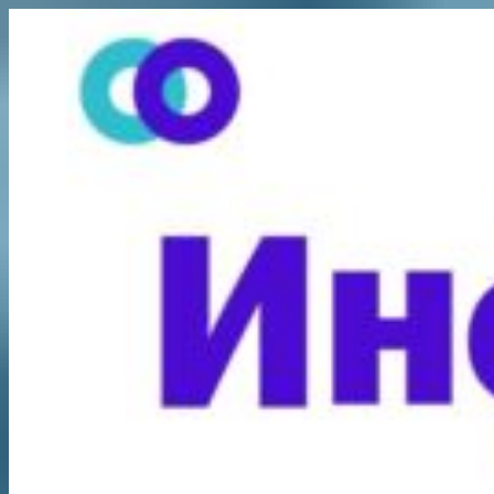
Перейти
к
содержимому