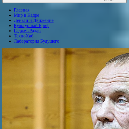
Главная
Мир в Кадре
Деньги и Движение
Культурный Бриф
Гаджет-Радар
ТехноХаб
Лаборатория Будущего