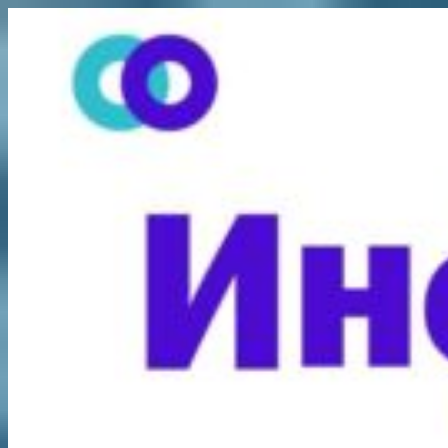
Перейти
к
содержимому