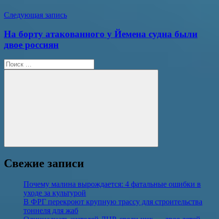
Следующая запись
На борту атакованного у Йемена судна были
двое россиян
Поиск
для:
Поиск
Свежие записи
Почему малина вырождается: 4 фатальные ошибки в
уходе за культурой
В ФРГ перекроют крупную трассу для строительства
тоннеля для жаб