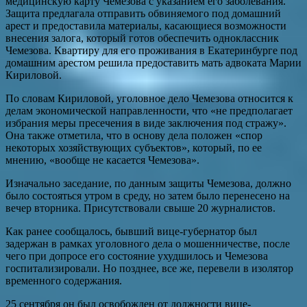
медицинскую карту Чемезова с указанием его заболевания.
Защита предлагала отправить обвиняемого под домашний
арест и предоставила материалы, касающиеся возможности
внесения залога, который готов обеспечить одноклассник
Чемезова. Квартиру для его проживания в Екатеринбурге под
домашним арестом решила предоставить мать адвоката Марии
Кириловой.
По словам Кириловой, уголовное дело Чемезова относится к
делам экономической направленности, что «не предполагает
избрания меры пресечения в виде заключения под стражу».
Она также отметила, что в основу дела положен «спор
некоторых хозяйствующих субъектов», который, по ее
мнению, «вообще не касается Чемезова».
Изначально заседание, по данным защиты Чемезова, должно
было состояться утром в среду, но затем было перенесено на
вечер вторника. Присутствовали свыше 20 журналистов.
Как ранее сообщалось, бывший вице-губернатор был
задержан в рамках уголовного дела о мошенничестве, после
чего при допросе его состояние ухудшилось и Чемезова
госпитализировали. Но позднее, все же, перевели в изолятор
временного содержания.
25 сентября он был освобожден от должности вице-