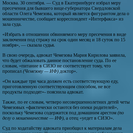
Москва. 30 сентября. — Суд в Екатеринбурге избрал меру
пресечения для бывшего вице-губернатора Свердловской
области Олега Чемезова, который является фигурантом дела о
мошенничестве, сообщает корреспондент «Интерфакса» из
зала суда.
«Избрать в отношении обвиняемого меру пресечения в виде
заключения под стражу на срок один месяц и 18 суток по 15
ноября», — сказала судья.
В свою очередь, адвокат Чемезова Мария Кирилова заявила,
что будет обжаловать данное постановление суда. По ее
словам, «питание в СИЗО не соответствует тому, что
прописал
(Чемезову — ИФ)
доктор».
«Он каждые три часа должен есть соответствующую еду,
приготовленную соответствующим способом, не все
продукты подходят»- пояснила адвокат.
Также, по ее словам, четверо несовершеннолетних детей четы
Чемезовых «фактически остаются без опеки родителей»,
поскольку Чемезова содержится под домашним арестом
(по
делу о мошенничестве — ИФ)
, а отец «уедет в СИЗО».
Суд по ходатайству адвоката приобщил к материалам дела