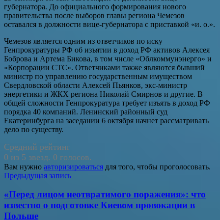
губернатора. До официального формирования нового
правительства после выборов главы региона Чемезов
оставался в должности вице-губернатора с приставкой «и. о.».
Чемезов является одним из ответчиков по иску
Генпрокуратуры РФ об изъятии в доход РФ активов Алексея
Боброва и Артема Бикова, в том числе «Облкоммунэнерго» и
«Корпорации СТС». Ответчиками также являются бывший
министр по управлению государственным имуществом
Свердловской области Алексей Пьянков, экс-министр
энергетики и ЖКХ региона Николай Смирнов и другие. В
общей сложности Генпрокуратура требует изъять в доход РФ
порядка 40 компаний. Ленинский районный суд
Екатеринбурга на заседании 6 октября начнет рассматривать
дело по существу.
Средний рейтинг
0 из 5 звезд. 0 голосов.
Вам нужно
авторизироваться
для того, чтобы проголосовать.
Навигация
Предыдущая запись
по
«Перед лицом неотвратимого поражения»: что
записям
известно о подготовке Киевом провокации в
Польше