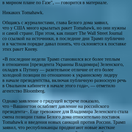
в мирном плане по Газе", — говорится в материале.
Никаких Tomahawk.
Общаясь с журналистами, глава Белого дома заявил,
что у США много крылатых ракет Tomahawk, но они нужны
и самой стране. При этом, как пишет The Wall Street Journal
со ссылкой на источники, в последние дни Трамп публично
и в частном порядке давал понять, что склоняется к поставке
этих ракет Киеву.
«В последние недели Трамп становился все более теплым
в отношении [президента Украины Владимира] Зеленского,
охладев к Путину — разительное отличие от его более
холодной позиции по отношению к украинскому лидеру
в начале президентства, включая публичную разносную речь
в Овальном кабинете в начале этого года», — отметило
агентство Bloomberg.
Однако заявление о грядущей встрече показало,
что ~Вашингтон ослабляет давление на российского
президента~. Еще тревожнее для Владимира Зеленского стала
смена позиции главы Белого дома относительно поставок
Tomahawk и введения новых санкций против России. Трамп
заявил, что республиканцы продвигают новые жесткие