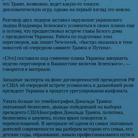
что Трамп, возможно, ведет какую-то тонкую
дипломатическую игру, однако на первый взгляд это неясно.
Разговор двух лидеров заставил окружение украинского
лидера Владимира Зеленского усомниться в своих планах еще
и потому, что предшествовал встрече главы Белого дома
с президентом Украины. Работа по подготовке этих
переговоров, как пишет Newsweek, «быстро оказалась в тени
новостей об очередном саммите Трампа и Путина».
«[Это] поставило под сомнение планы Украины завершить
неделю переговоров в Вашингтоне визитом Зеленского», —
говорится в материале.
Западные эксперты на фоне договоренностей президентов РФ
и США об очередной встрече усомнились в дальнейшей роли
президент Украины в процессе урегулирования конфликта.
Узнать больше по темеБиография Дональда Трампа:
эпатажный бизнесмен, дважды победивший на выборах
президента СШАБиография Дональда Трампа, политика,
бизнесмена и шоумена, полна ярких поворотов и
перевоплощений. В материале об одном из самых эпатажных
деятелей современности мы разберем историю его семьи, его
детские годы, образование, начало профессионального пути и