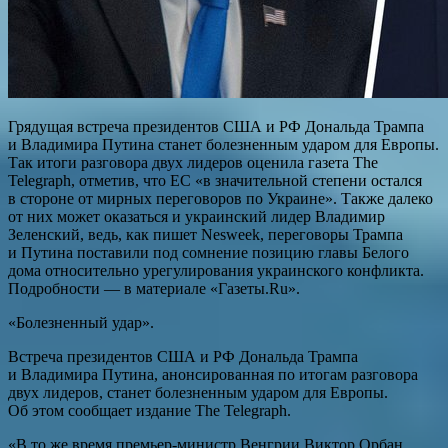
Грядущая встреча президентов США и РФ Дональда Трампа
и Владимира Путина станет болезненным ударом для Европы.
Так итоги разговора двух лидеров оценила газета The
Telegraph, отметив, что ЕС «в значительной степени остался
в стороне от мирных переговоров по Украине». Также далеко
от них может оказаться и украинский лидер Владимир
Зеленский, ведь, как пишет Nesweek, переговоры Трампа
и Путина поставили под сомнение позицию главы Белого
дома относительно урегулирования украинского конфликта.
Подробности — в материале «Газеты.Ru».
«Болезненный удар».
Встреча президентов США и РФ Дональда Трампа
и Владимира Путина, анонсированная по итогам разговора
двух лидеров, станет болезненным ударом для Европы.
Об этом сообщает издание The Telegraph.
«В то же время премьер-министр Венгрии Виктор Орбан,