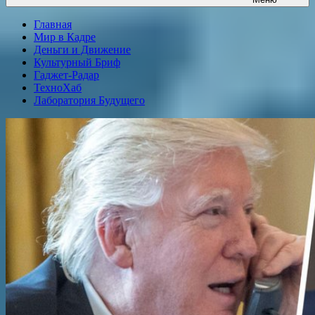
Главная
Мир в Кадре
Деньги и Движение
Культурный Бриф
Гаджет-Радар
ТехноХаб
Лаборатория Будущего