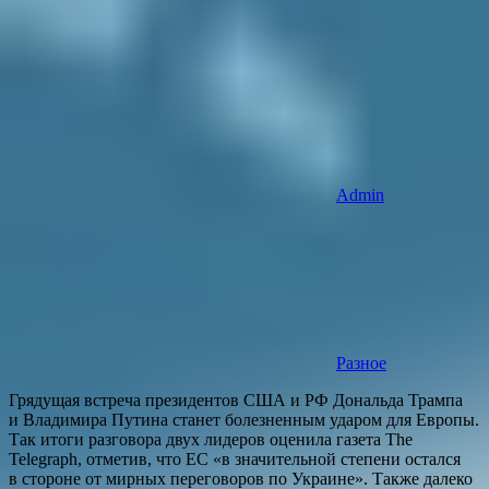
Admin
Разное
Грядущая встреча президентов США и РФ Дональда Трампа
и Владимира Путина станет болезненным ударом для Европы.
Так итоги разговора двух лидеров оценила газета The
Telegraph, отметив, что ЕС «в значительной степени остался
в стороне от мирных переговоров по Украине». Также далеко