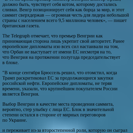
должно быть, чувствует себя котом, которому достались
сливки. Венгр позиционирует себя как борца за мир, и этот
саммит сверхдержав — огромная честь для лидера небольшой
страны с населением всего 9,5 миллиона человек», — пишет
британская газета.
The Telegraph отмечает, что премьер Венгрии как
принимающая сторона лишь укрепит свой авторитет. Ранее
европейские дипломаты изо всех сил настаивали на том,
что Орбан не выступает от имени ЕС несмотря на то,
что Венгрия на протяжении полугода председательствует
в блоке.
"В конце сентября Брюссель решил, что отомстил, когда
Трамп раскритиковал ЕС за продолжающиеся закупки
российской нефти. Европейские дипломаты, не теряя
времени, указали, что крупнейшим покупателем России
является Венгрия.
Выбор Венгрии в качестве места проведения саммита,
вероятно, стер улыбку с лица ЕС. Блок в значительной
степени остался в стороне от мирных переговоров
по Украине.
и переживает из-за второстепенной роли, которую он сыграл