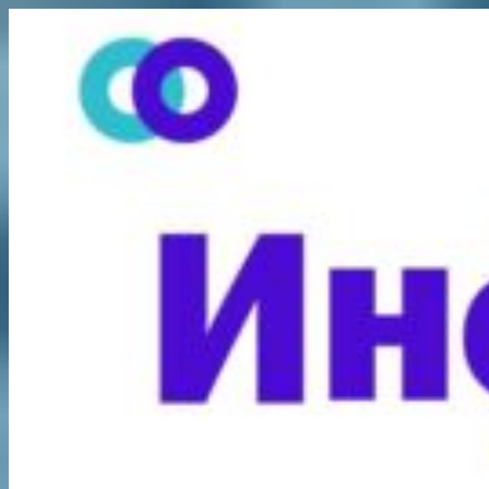
Перейти
к
содержимому