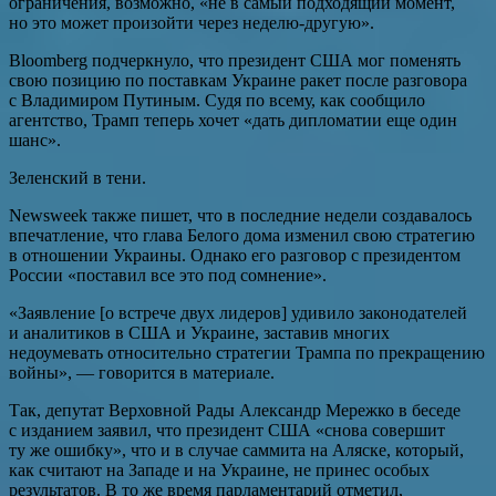
ограничения, возможно, «не в самый подходящий момент,
но это может произойти через неделю-другую».
Bloomberg подчеркнуло, что президент США мог поменять
свою позицию по поставкам Украине ракет после разговора
с Владимиром Путиным. Судя по всему, как сообщило
агентство, Трамп теперь хочет «дать дипломатии еще один
шанс».
Зеленский в тени.
Newsweek также пишет, что в последние недели создавалось
впечатление, что глава Белого дома изменил свою стратегию
в отношении Украины. Однако его разговор с президентом
России «поставил все это под сомнение».
«Заявление [о встрече двух лидеров] удивило законодателей
и аналитиков в США и Украине, заставив многих
недоумевать относительно стратегии Трампа по прекращению
войны», — говорится в материале.
Так, депутат Верховной Рады Александр Мережко в беседе
с изданием заявил, что президент США «снова совершит
ту же ошибку», что и в случае саммита на Аляске, который,
как считают на Западе и на Украине, не принес особых
результатов. В то же время парламентарий отметил,