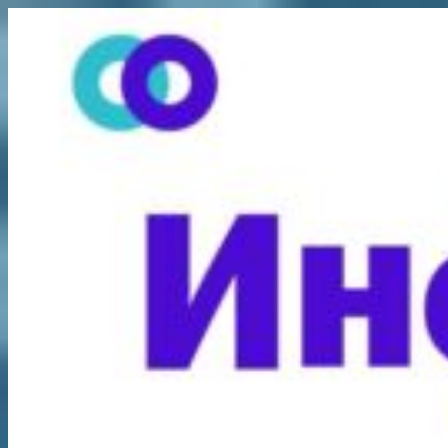
Перейти
к
содержимому