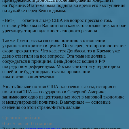
принадлежность Донбасса после завершения конфликта
на Украине. Эта тема была поднята во время его выступления
на лужайке перед Белым домом.
«Нет», — ответил лидер США на вопрос прессы о том,
есть ли у Москвы и Вашингтона какое-то соглашение, которое
урегулирует принадлежность спорного региона.
Также Трамп рассказал свою позицию в отношении
украинского кризиса в целом. Он уверен, что противостояние
скоро прекратится. Что касается Донбасса, то в Кремле уже
давно ответили на все вопросы. Эта тема не должна
обсуждаться в принципе. Ведь Донбасс вошел в РФ
посредством референдума. Москва считает эту территорию
своей и не будет поддаваться на провокации
«выторговывания земель».
Узнать больше по темеСША: ключевые факты, история и
политикаСША — государство в Северной Америке,
занимающее одно из центральных мест в мировой экономике
и международной политике. В материале — основные
сведения об этой стране.Читать дальше
Средний рейтинг
0 из 5 звезд. 0 голосов.