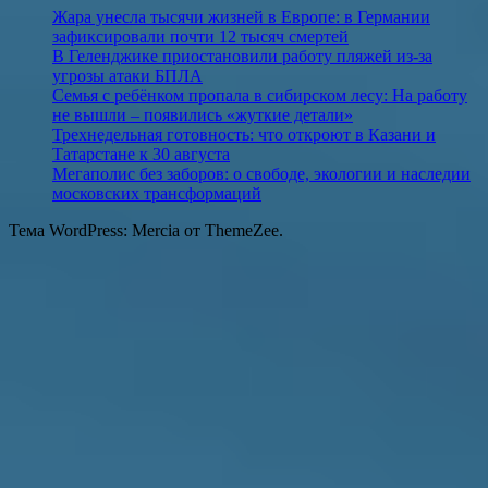
Жара унесла тысячи жизней в Европе: в Германии
зафиксировали почти 12 тысяч смертей
В Геленджике приостановили работу пляжей из-за
угрозы атаки БПЛА
Семья с ребёнком пропала в сибирском лесу: На работу
не вышли – появились «жуткие детали»
Трехнедельная готовность: что откроют в Казани и
Татарстане к 30 августа
Мегаполис без заборов: о свободе, экологии и наследии
московских трансформаций
Тема WordPress: Mercia от ThemeZee.