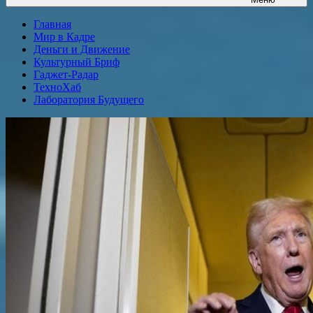
Главная
Мир в Кадре
Деньги и Движение
Культурный Бриф
Гаджет-Радар
ТехноХаб
Лаборатория Будущего