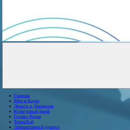
Новости
онлайн
Главная
Мир в Кадре
Деньги и Движение
Культурный Бриф
Гаджет-Радар
ТехноХаб
Лаборатория Будущего