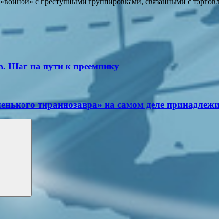
 «войной» с преступными группировками, связанными с торговл
в. Шаг на пути к преемнику
ленького тираннозавра» на самом деле принадлеж