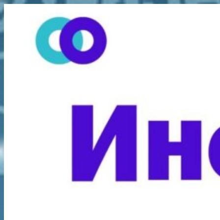
Перейти
к
содержимому