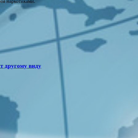
ей наркотиками.
ит другому виду