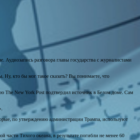
. Аудиозапись разговора главы государства с журналистами
ы. Ну, кто бы мог такое сказать? Вы понимаете, что
ию The New York Post подтвердил источник в Белом доме. Сам
».
торые, по утверждению администрации Трампа, используют
 части Тихого океана, в результате погибли не менее 60