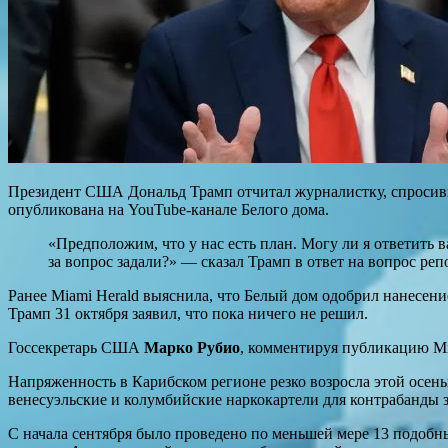
Президент США Дональд Трамп отчитал журналистку, спросившу
опубликована на YouTube-канале Белого дома.
«Предположим, что у нас есть план. Могу ли я ответить ва
за вопрос задали?» — сказал Трамп в ответ на вопрос реп
Ранее Miami Herald выяснила, что Белый дом одобрил нанесен
Трамп 31 октября заявил, что пока ничего не решил.
Госсекретарь США
Марко Рубио
, комментируя публикацию Mia
Напряженность в Карибском регионе резко возросла этой осен
венесуэльские и колумбийские наркокартели для контрабанды
С начала сентября было проведено по меньшей мере 13 подобны