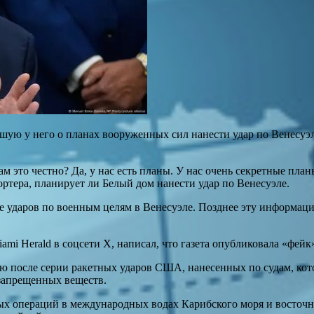
ю у него о планах вооруженных сил нанести удар по Венесуэле
м это честно? Да, у нас есть планы. У нас очень секретные план
ортера, планирует ли Белый дом нанести удар по Венесуэле.
ие ударов по военным целям в Венесуэле. Позднее эту информац
mi Herald в соцсети X, написал, что газета опубликовала «фейк
ью после серии ракетных ударов США, нанесенных по судам, ко
 запрещенных веществ.
х операций в международных водах Карибского моря и восточной