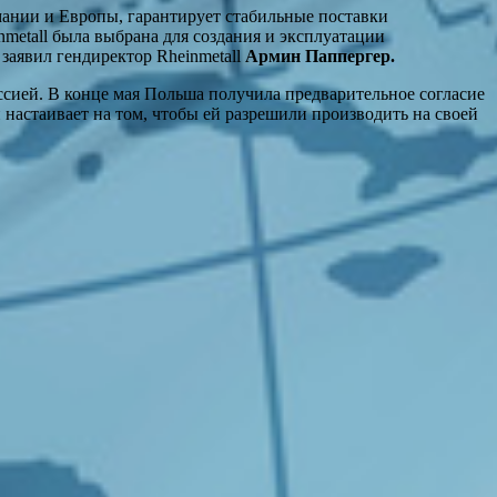
мании и Европы, гарантирует стабильные поставки
metall была выбрана для создания и эксплуатации
аявил гендиректор Rheinmetall
Армин Паппергер.
сией. В конце мая Польша получила предварительное согласие
 настаивает на том, чтобы ей разрешили производить на своей