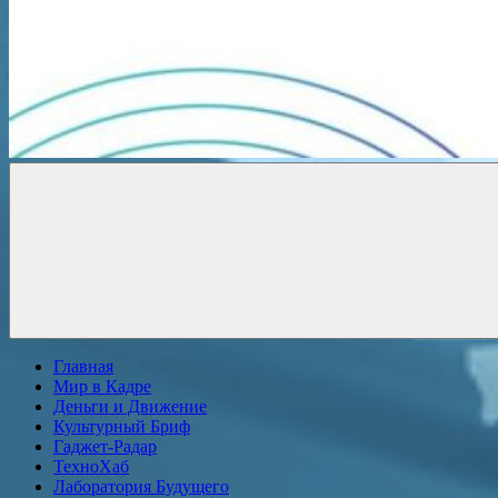
Новости
онлайн
Главная
Мир в Кадре
Деньги и Движение
Культурный Бриф
Гаджет-Радар
ТехноХаб
Лаборатория Будущего