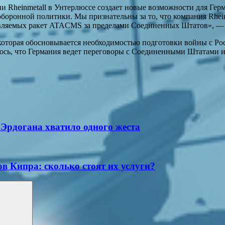
 Rheinmetall в Унтерлюссе создает новые возможности для Гер
боронной политики. Мы признательны за то, что компания Rhein
авляемых ракет ATACMS за пределами Соединенных Штатов», — з
оторая обосновывается необходимостью подготовки войны с Рос
лось, что Германия ведет переговоры с Соединенными Штатами и
 Эрдогана хватило одного жеста
ов Кипра: сколько стоят их услуги?