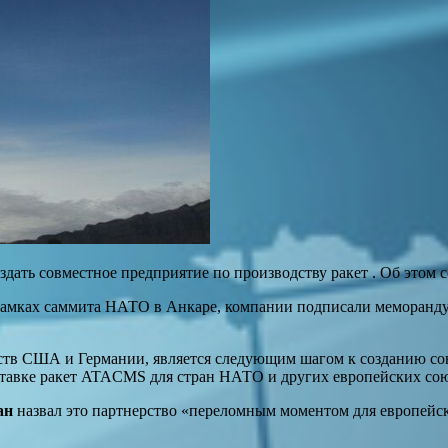
здать совместное предприятие по производству ракет . Об этом 
рамках саммита НАТО в Анкаре, компании подписали меморанду
ств США и Германии, является следующим шагом к созданию сов
ставке ракет ATACMS для стран НАТО и других европейских со
ан
назвал это партнерство «переломным моментом для европейс