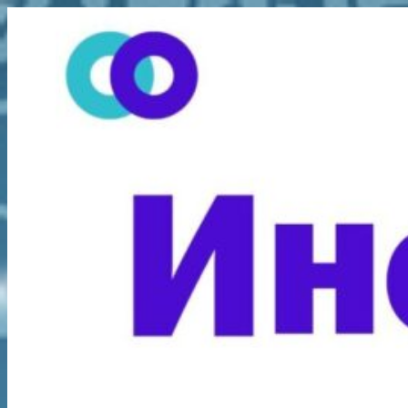
Перейти
к
содержимому