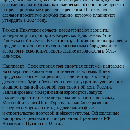
сформированы технико-экономическое обоснование проекта
и предварительные проектные решения. На их основе
сделают проектную документацию, которую планируют
утвердить в 2027 году.
Также в Иркутской области рассматривают варианты
модернизации аэропортов Киренска, Ербогачена, Усть-
Илимска и Усть-Кута. В частности, в Росавиацию направлены
предложения оснастить светосигнальным оборудованием
аэродром и реконструировать здание аэровокзала в Усть-
Илимске.
Нацпроект «Эффективная транспортная система» направлен
на совершенствование логистической системы. В нем
предусмотрены мероприятия, за счет которых к концу
десятилетия будет обеспечено почти двукратное увеличение
мощности единой опорной транспортной сети России.
Запланированы модернизация аэропортов, запуск
высокоскоростной железнодорожной магистрали между
Москвой и Санкт-Петербургом, дальнейшее развитие
Северного морского пути, ледокольного флота
и строительство портовой инфраструктуры. Обновленные
нацпроекты реализуются по решению Президента РФ
Владимира Путина с 2025 года.