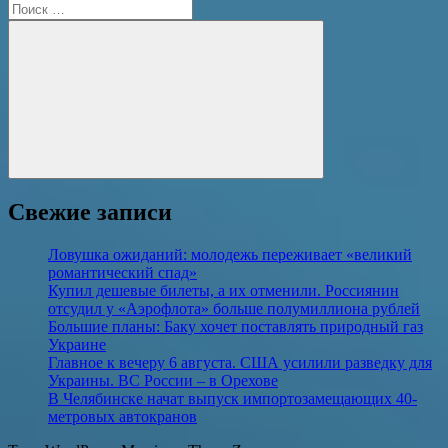
Поиск
для:
Поиск
Свежие записи
Ловушка ожиданий: молодежь переживает «великий
романтический спад»
Купил дешевые билеты, а их отменили. Россиянин
отсудил у «Аэрофлота» больше полумиллиона рублей
Большие планы: Баку хочет поставлять природный газ
Украине
Главное к вечеру 6 августа. США усилили разведку для
Украины. ВС России – в Орехове
В Челябинске начат выпуск импортозамещающих 40-
метровых автокранов