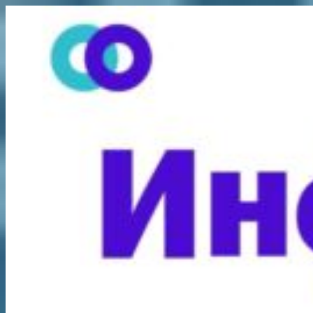
Перейти
к
содержимому