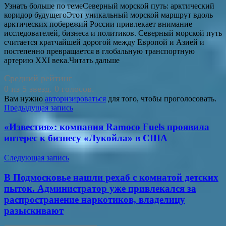
Узнать больше по темеСеверный морской путь: арктический
коридор будущегоЭтот уникальный морской маршрут вдоль
арктических побережий России привлекает внимание
исследователей, бизнеса и политиков. Северный морской путь
считается кратчайшей дорогой между Европой и Азией и
постепенно превращается в глобальную транспортную
артерию XXI века.Читать дальше
Средний рейтинг
0 из 5 звезд. 0 голосов.
Вам нужно
авторизироваться
для того, чтобы проголосовать.
Навигация
Предыдущая запись
по
«Известия»: компания Ramoco Fuels проявила
записям
интерес к бизнесу «Лукойла» в США
Следующая запись
В Подмосковье нашли рехаб с комнатой детских
пыток. Администратор уже привлекался за
распространение наркотиков, владелицу
разыскивают