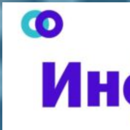
Перейти
к
содержимому