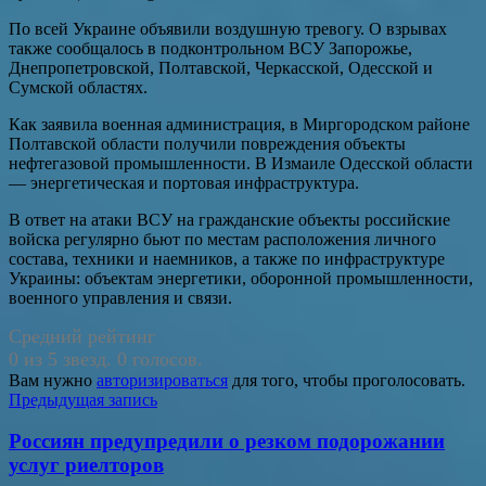
По всей Украине объявили воздушную тревогу. О взрывах
также сообщалось в подконтрольном ВСУ Запорожье,
Днепропетровской, Полтавской, Черкасской, Одесской и
Сумской областях.
Как заявила военная администрация, в Миргородском районе
Полтавской области получили повреждения объекты
нефтегазовой промышленности. В Измаиле Одесской области
— энергетическая и портовая инфраструктура.
В ответ на атаки ВСУ на гражданские объекты российские
войска регулярно бьют по местам расположения личного
состава, техники и наемников, а также по инфраструктуре
Украины: объектам энергетики, оборонной промышленности,
военного управления и связи.
Средний рейтинг
0 из 5 звезд. 0 голосов.
Вам нужно
авторизироваться
для того, чтобы проголосовать.
Навигация
Предыдущая запись
по
Россиян предупредили о резком подорожании
записям
услуг риелторов