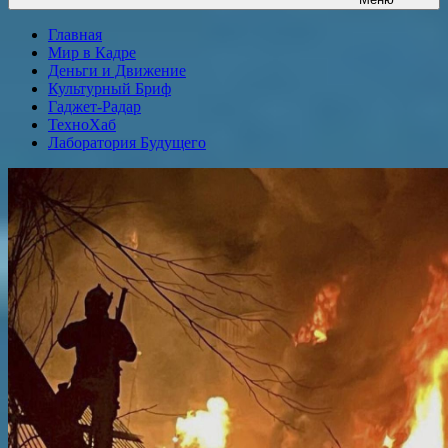
Главная
Мир в Кадре
Деньги и Движение
Культурный Бриф
Гаджет-Радар
ТехноХаб
Лаборатория Будущего