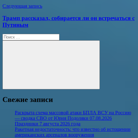
Следующая запись
Трамп рассказал, собирается ли он встречаться с
Путиным
Поиск
для:
Поиск
Свежие записи
Раскрыта схема массовой атаки БПЛА ВСУ на Россию
— сводка СВО от Юрия Подоляки 07.08.2026
Праздники 7 августа 2026 года
Ракетная недостаточность: что известно об истощении
американских арсеналов вооружения