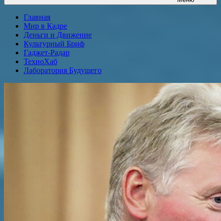
Главная
Мир в Кадре
Деньги и Движение
Культурный Бриф
Гаджет-Радар
ТехноХаб
Лаборатория Будущего