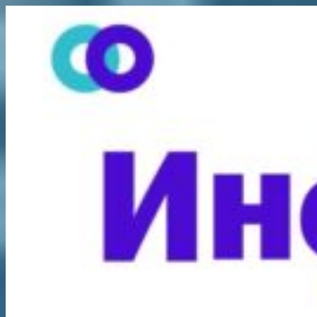
Перейти
к
содержимому