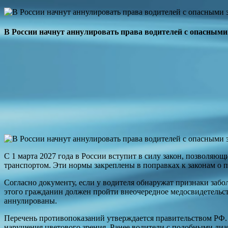
В России начнут аннулировать права водителей с опасным
С 1 марта 2027 года в России вступит в силу закон, позволяю
транспортом. Эти нормы закреплены в поправках к законам о 
Согласно документу, если у водителя обнаружат признаки заб
этого гражданин должен пройти внеочередное медосвидетельств
аннулированы.
Перечень противопоказаний утверждается правительством РФ. 
нарушения цветового зрения. Ранее водители с подобными диа