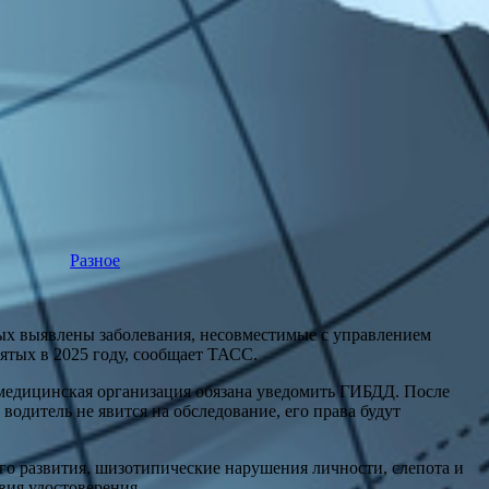
Разное
орых выявлены заболевания, несовместимые с управлением
ятых в 2025 году, сообщает ТАСС.
 медицинская организация обязана уведомить ГИБДД. После
водитель не явится на обследование, его права будут
го развития, шизотипические нарушения личности, слепота и
вия удостоверения.