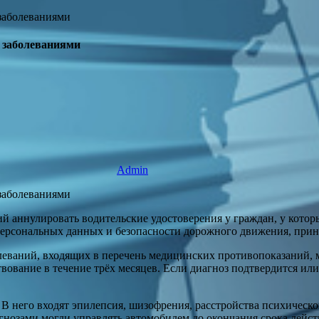
и заболеваниями
Admin
щий аннулировать водительские удостоверения у граждан, у кот
персональных данных и безопасности дорожного движения, прин
олеваний, входящих в перечень медицинских противопоказаний,
ование в течение трёх месяцев. Если диагноз подтвердится или 
В него входят эпилепсия, шизофрения, расстройства психическо
гнозами могли управлять автомобилем до окончания срока дейст