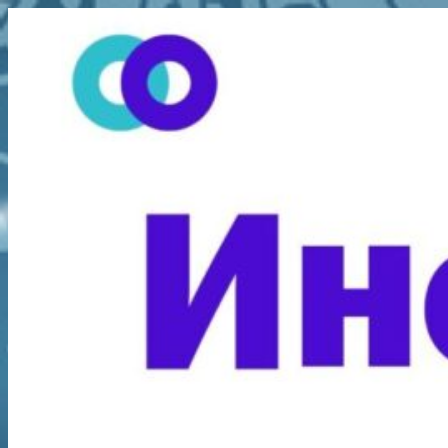
Перейти
к
содержимому