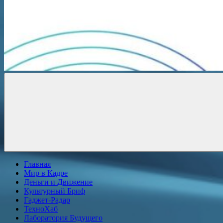
Новости
онлайн
Главная
Мир в Кадре
Деньги и Движение
Культурный Бриф
Гаджет-Радар
ТехноХаб
Лаборатория Будущего