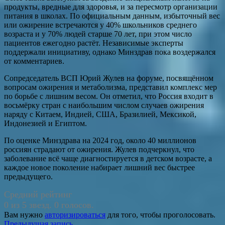
продукты, вредные для здоровья, и за пересмотр организации
питания в школах. По официальным данным, избыточный вес
или ожирение встречаются у 40% школьников среднего
возраста и у 70% людей старше 70 лет, при этом число
пациентов ежегодно растёт. Независимые эксперты
поддержали инициативу, однако Минздрав пока воздержался
от комментариев.
Сопредседатель ВСП Юрий Жулев на форуме, посвящённом
вопросам ожирения и метаболизма, представил комплекс мер
по борьбе с лишним весом. Он отметил, что Россия входит в
восьмёрку стран с наибольшим числом случаев ожирения
наряду с Китаем, Индией, США, Бразилией, Мексикой,
Индонезией и Египтом.
По оценке Минздрава на 2024 год, около 40 миллионов
россиян страдают от ожирения. Жулев подчеркнул, что
заболевание всё чаще диагностируется в детском возрасте, а
каждое новое поколение набирает лишний вес быстрее
предыдущего.
Средний рейтинг
0 из 5 звезд. 0 голосов.
Вам нужно
авторизироваться
для того, чтобы проголосовать.
Предыдущая запись