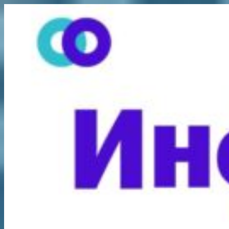
Перейти
к
содержимому