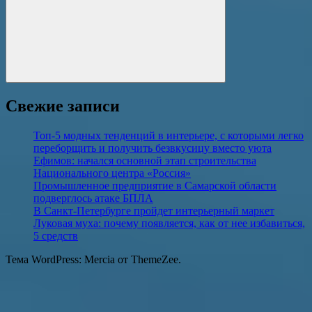
Поиск
Свежие записи
Топ-5 модных тенденций в интерьере, с которыми легко
переборщить и получить безвкусицу вместо уюта
Ефимов: начался основной этап строительства
Национального центра «Россия»
Промышленное предприятие в Самарской области
подверглось атаке БПЛА
В Санкт-Петербурге пройдет интерьерный маркет
Луковая муха: почему появляется, как от нее избавиться,
5 средств
Тема WordPress: Mercia от ThemeZee.