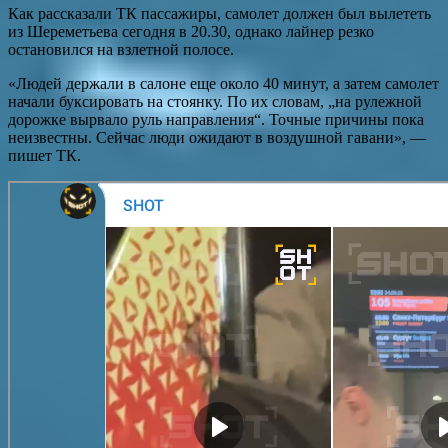
Как рассказали ТК пассажиры, самолет должен был вылететь
из Шереметьева сегодня в 20.30, однако лайнер резко
остановился на взлетной полосе.
«Людей держали в салоне еще около 40 минут, а затем самолет
начали буксировать на стоянку. По их словам, „на рулежной
дорожке вырвало руль направления“. Точные причины пока
неизвестны. Сейчас люди ожидают в воздушной гавани», —
пишет ТК.