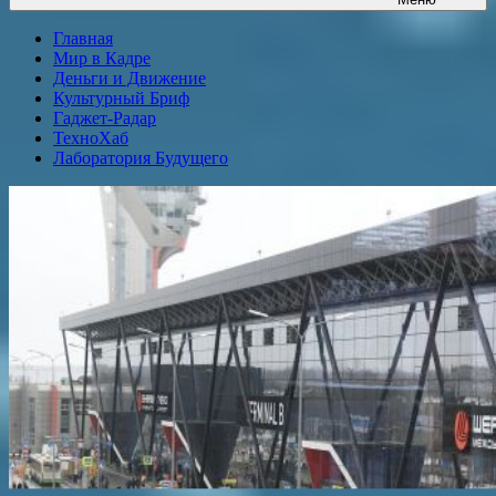
Главная
Мир в Кадре
Деньги и Движение
Культурный Бриф
Гаджет-Радар
ТехноХаб
Лаборатория Будущего