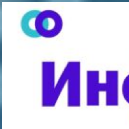
Перейти
к
содержимому