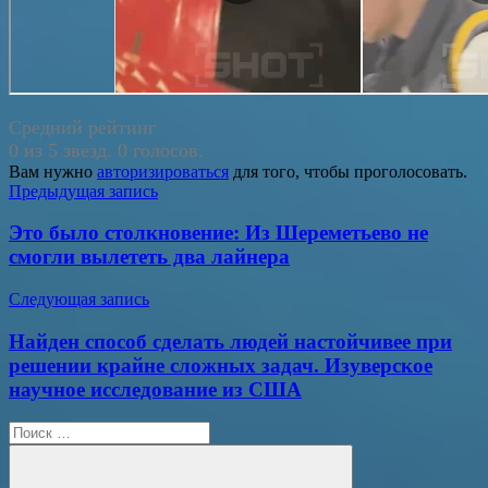
Средний рейтинг
0 из 5 звезд. 0 голосов.
Вам нужно
авторизироваться
для того, чтобы проголосовать.
Навигация
Предыдущая запись
по
Это было столкновение: Из Шереметьево не
записям
смогли вылететь два лайнера
Следующая запись
Найден способ сделать людей настойчивее при
решении крайне сложных задач. Изуверское
научное исследование из США
Поиск
для: