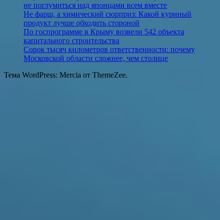
не поглумиться над японцами всем вместе
Не фарш, а химический сюрприз: Какой куриный
продукт лучше обходить стороной
По госпрограмме в Крыму возвели 542 объекта
капитального строительства
Сорок тысяч километров ответственности: почему
Московской области сложнее, чем столице
Тема WordPress: Mercia от ThemeZee.