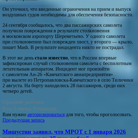
Он уточнил, что введенные ограничения на прием и выпуск
воздушных судов необходимы для обеспечения безопасности.
24 сентября сообщалось, что два пассажирских самолета
получили повреждения в результате столкновения
в московском аэропорту Шереметьево. У одного самолета
при столкновении был поврежден хвост, у второго — крыло,
пишет Mash. В результате инцидента никто не пострадал.
В этот же день
стало известно
, что в России впервые
зафиксирован случай столкновения самолета с беспилотным
летательным аппаратом. Инцидент мог произойти
с самолетом Ан-26 «Камчатского авиапредприятия»
при вылете из Петропавловска-Камчатского в село Тиличики
2 августа. На борту находились 28 пассажиров, среди них
четверо детей.
Средний рейтинг
0 из 5 звезд. 0 голосов.
Вам нужно
авторизироваться
для того, чтобы проголосовать.
Навигация
Предыдущая запись
по
Мишустин заявил, что МРОТ с 1 января 2026
записям