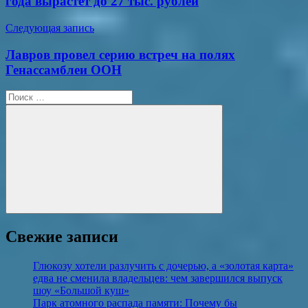
года вырастет до 27 тыс. рублей
Следующая запись
Лавров провел серию встреч на полях
Генассамблеи ООН
Поиск
для:
Поиск
Свежие записи
Глюкозу хотели разлучить с дочерью, а «золотая карта»
едва не сменила владельцев: чем завершился выпуск
шоу «Большой куш»
Парк атомного распада памяти: Почему бы