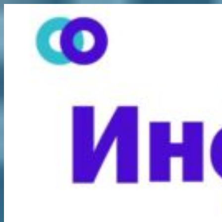
Перейти
к
содержимому