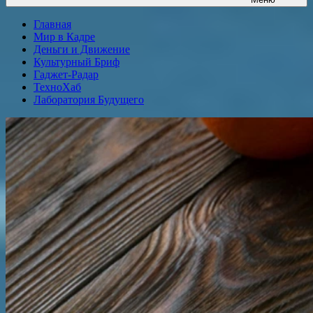
Главная
Мир в Кадре
Деньги и Движение
Культурный Бриф
Гаджет-Радар
ТехноХаб
Лаборатория Будущего