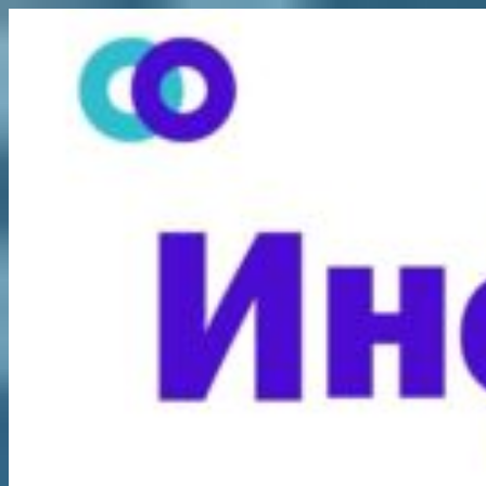
Перейти
к
содержимому