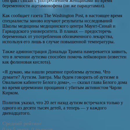
сей факт связан с употреблением женщинами во время
беременности ацетаминофена (он же парацетамол).
Как сообщает газета The Washington Post, в настоящее время
специалисты заново изучают результаты исследований
Школы медицины медицинского центра Маунт-Синай и
Гарвардского университета. В планах — предостеречь
беременных от употребления обозначенного лекарства,
используя его лишь в случае повышенной температуры.
Также администрация Дональда Трампа намеревается заявить,
что в лечении аутизма способен помочь лейковорин (известен
как фолиновая кислота).
«Я думаю, мы нашли решение проблемы аутизма. Что
думаете? Аутизм. Завтра. Мы будем говорить об аутизме в
Овальном кабинете Белого дома», — сказал глава Белого дома
во время церемонии прощания с убитым активистом Чарли
Кирком.
Политик указал, что 20 лет назад аутизм встречался только у
одного из десяти тысяч детей, а теперь — у каждого
двенадцатого.
Средний рейтинг
0 из 5 звезд. 0 голосов.