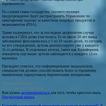
По словам главы государства, соответствующее
предупреждение будет распространять Управление по
санитарному надзору за качеством пищевых продуктов и
медикаментов (FDA).
Трамп подчеркнул, что за последние десятилетия случаи
аутизма в США резко участились. Если около 20 лет назад
заболевание фиксировалось у 1 из 10 тысяч детей, то сегодня,
по его утверждению, аутизм диагностируют уже у каждого
31-го ребенка. В отдельных штатах, таких как Калифорния,
показатель еще выше: аутизм наблюдается у каждого 12-го
мальчика.
Президент отметил, что информирование медицинских
специалистов должно способствовать более осторожному
применению парацетамола беременными женщинами.
Средний рейтинг
0 из 5 звезд. 0 голосов.
Вам нужно
авторизироваться
для того, чтобы проголосовать.
Навигация
Предыдущая запись
по
Секреты успешной зимовки садовых растений: 5