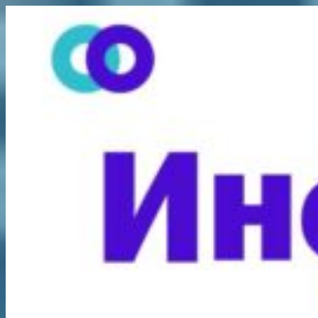
Перейти
к
содержимому