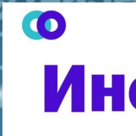
Перейти
к
содержимому