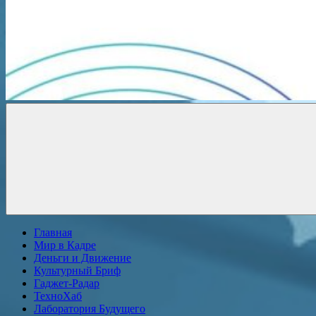
Новости
онлайн
Главная
Мир в Кадре
Деньги и Движение
Культурный Бриф
Гаджет-Радар
ТехноХаб
Лаборатория Будущего