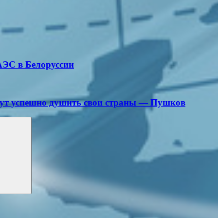
АЭС в Белоруссии
гут успешно душить свои страны — Пушков