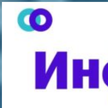
Перейти
к
содержимому