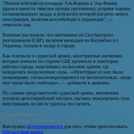
"Нашим войскам на площади Аль-Карама в Эль-Фашер
удалось нанести тяжелые потери противнику, устроив хорошо
спланированную засаду, в результате которой погибло много
иностранцев, включая колумбийцев и украинцев", —
отметили там.
Военные рассказали, что мятежники из Сил быстрого
реагирования (СБР), включая выходцев из Колумбии и с
Украины, попали в засаду в городе.
Как пояснили в суданской армии, иностранные наемники,
которые воевали на стороне СБР, проникли в некоторые
районы города, нацеливаясь на высокие здания, где
находились вооруженные силы. «»Некоторые из них были
инженерами, специализирующимися на беспилотниках, среди
них также были снайперы», — добавили в дивизии.
По словам представителей суданской армии, мятежники
усилили артиллерийский обстрел, пытаясь эвакуировать тела
иностранцев, но им не удалось это сделать.
Средний рейтинг
0 из 5 звезд. 0 голосов.
Вам нужно
авторизироваться
для того, чтобы проголосовать.
Навигация
Предыдущая запись