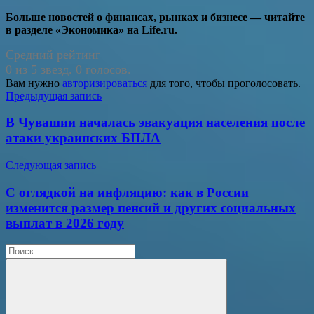
Больше новостей о финансах, рынках и бизнесе — читайте
в разделе «Экономика» на Life.ru.
Средний рейтинг
0 из 5 звезд. 0 голосов.
Вам нужно
авторизироваться
для того, чтобы проголосовать.
Навигация
Предыдущая запись
по
В Чувашии началась эвакуация населения после
записям
атаки украинских БПЛА
Следующая запись
С оглядкой на инфляцию: как в России
изменится размер пенсий и других социальных
выплат в 2026 году
Поиск
для: