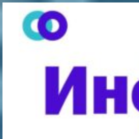
Перейти
к
содержимому