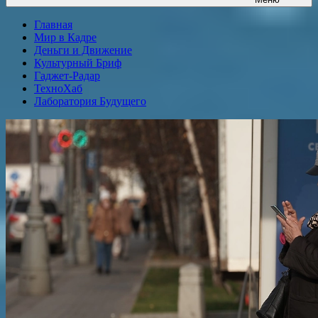
Главная
Мир в Кадре
Деньги и Движение
Культурный Бриф
Гаджет-Радар
ТехноХаб
Лаборатория Будущего