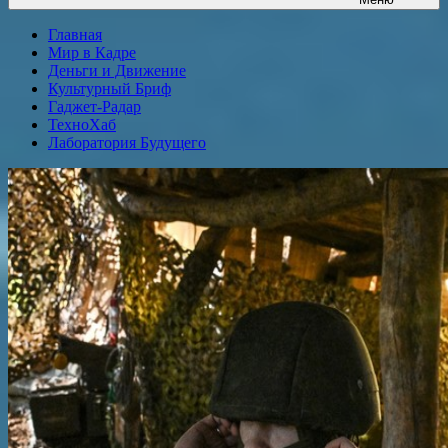
Главная
Мир в Кадре
Деньги и Движение
Культурный Бриф
Гаджет-Радар
ТехноХаб
Лаборатория Будущего