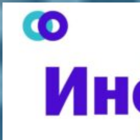
Перейти
к
содержимому