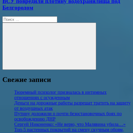
ВСУ повредили плотину водохранилища под
Белгородом
Поиск
для:
Поиск
Свежие записи
Тюремный психолог призналась в интимных
отношениях с осужденным
Деньги на дорожные работы разрешат тратить на защиту
от воздушных атак
Путину доложили о почти безостановочных боях по
освобождению ДНР
Сергей Никоненко: «Не верю, что Малявина убила…»
Топ-5 настенных покрытий на смену скучным обоям,