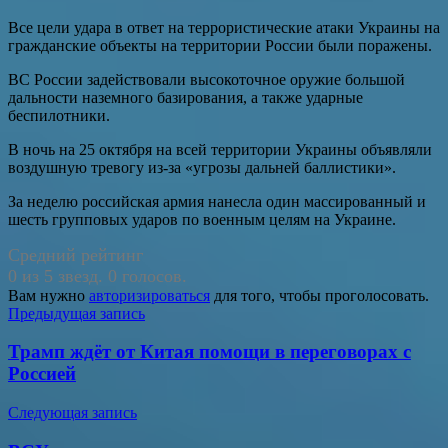
Все цели удара в ответ на террористические атаки Украины на
гражданские объекты на территории России были поражены.
ВС России задействовали высокоточное оружие большой
дальности наземного базирования, а также ударные
беспилотники.
В ночь на 25 октября на всей территории Украины объявляли
воздушную тревогу из-за «угрозы дальней баллистики».
За неделю российская армия нанесла один массированный и
шесть групповых ударов по военным целям на Украине.
Средний рейтинг
0 из 5 звезд. 0 голосов.
Вам нужно
авторизироваться
для того, чтобы проголосовать.
Навигация
Предыдущая запись
по
Трамп ждёт от Китая помощи в переговорах с
записям
Россией
Следующая запись