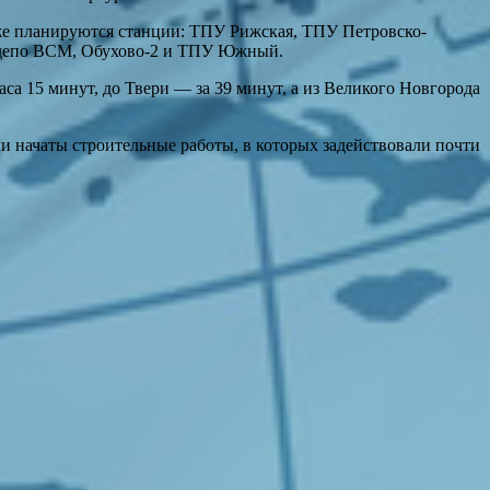
кже планируются станции: ТПУ Рижская, ТПУ Петровско-
, депо ВСМ, Обухово-2 и ТПУ Южный.
аса 15 минут, до Твери — за 39 минут, а из Великого Новгорода
и начаты строительные работы, в которых задействовали почти