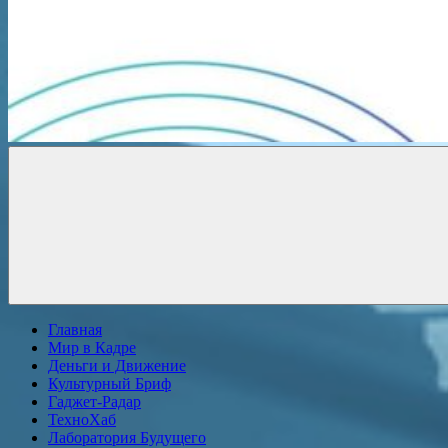
Новости
онлайн
Главная
Мир в Кадре
Деньги и Движение
Культурный Бриф
Гаджет-Радар
ТехноХаб
Лаборатория Будущего