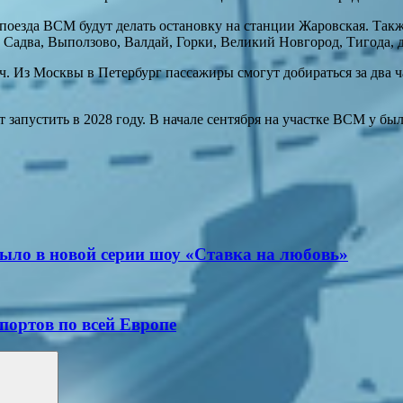
 поезда ВСМ будут делать остановку на станции Жаровская. Та
, Садва, Выползово, Валдай, Горки, Великий Новгород, Тигода
ч. Из Москвы в Петербург пассажиры смогут добираться за два ч
пустить в 2028 году. В начале сентября на участке ВСМ у был
было в новой серии шоу «Ставка на любовь»
портов по всей Европе