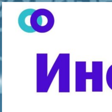
Перейти
к
содержимому