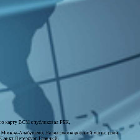
ую карту ВСМ опубликовал РБК.
ый Москва-Алабушево. На высокоскоростной магистрали
 Санкт-Петербург-Главный.