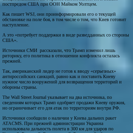
постпредом США при ООН Майком Уолтцем.
Как пишет WSJ, они проинформировали его о текущей
обстановке на поле боя, в том числе о том, что Киев готовит
наступление.
А это «потребует поддержки в виде разведданных со стороны
США».
Источники СМИ рассказали, что Трамп изменил лишь
риторику, его политика в отношении конфликта осталась
прежней.
Так, американский лидер не готов к вводу «серьезных»
антироссийских санкций, равно как и поставить Киеву
нужное число вооружений для возвращения территорий и
обороны страны.
The Wall Street Journal указывает на два источника, по
сведениям которых Трамп одобряет продажи Киеву оружия,
но ограничивает его для атак по территориям внутри РФ.
Источники сообщили о наличии у Киева дальних ракет
ATACMS. При прежней администрации Украина
использовала дальность полета в 300 км для ударов по