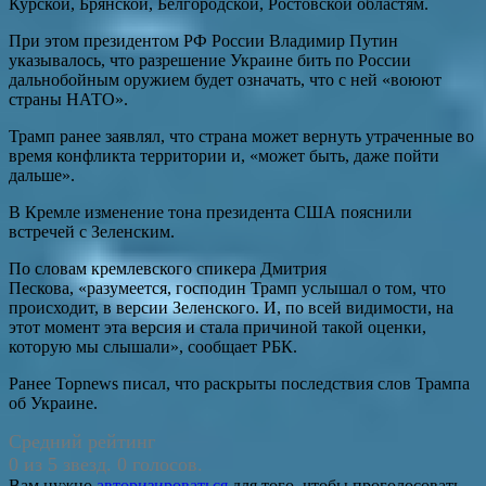
Курской, Брянской, Белгородской, Ростовской областям.
При этом президентом РФ России Владимир Путин
указывалось, что разрешение Украине бить по России
дальнобойным оружием будет означать, что с ней «воюют
страны НАТО».
Трамп ранее заявлял, что страна может вернуть утраченные во
время конфликта территории и, «может быть, даже пойти
дальше».
В Кремле изменение тона президента США пояснили
встречей с Зеленским.
По словам кремлевского спикера Дмитрия
Пескова, «разумеется, господин Трамп услышал о том, что
происходит, в версии Зеленского. И, по всей видимости, на
этот момент эта версия и стала причиной такой оценки,
которую мы слышали», сообщает РБК.
Ранее Topnews писал, что раскрыты последствия слов Трампа
об Украине.
Средний рейтинг
0 из 5 звезд. 0 голосов.
Вам нужно
авторизироваться
для того, чтобы проголосовать.