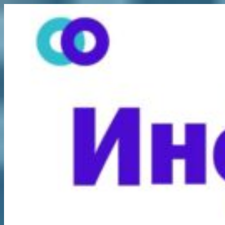
Перейти
к
содержимому