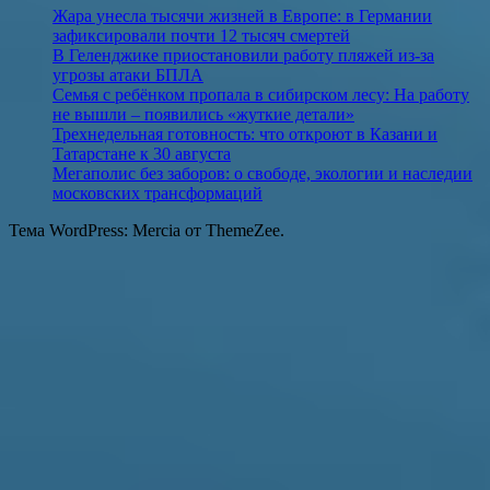
Жара унесла тысячи жизней в Европе: в Германии
зафиксировали почти 12 тысяч смертей
В Геленджике приостановили работу пляжей из-за
угрозы атаки БПЛА
Семья с ребёнком пропала в сибирском лесу: На работу
не вышли – появились «жуткие детали»
Трехнедельная готовность: что откроют в Казани и
Татарстане к 30 августа
Мегаполис без заборов: о свободе, экологии и наследии
московских трансформаций
Тема WordPress: Mercia от ThemeZee.