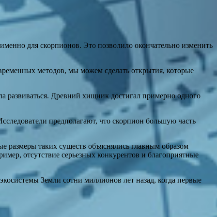
именно для скорпионов. Это позволило окончательно изменить
овременных методов, мы можем сделать открытия, которые
нала развиваться. Древний хищник достигал примерно одного
Исследователи предполагают, что скорпион большую часть
ые размеры таких существ объяснялись главным образом
ример, отсутствие серьезных конкурентов и благоприятные
 экосистемы Земли сотни миллионов лет назад, когда первые