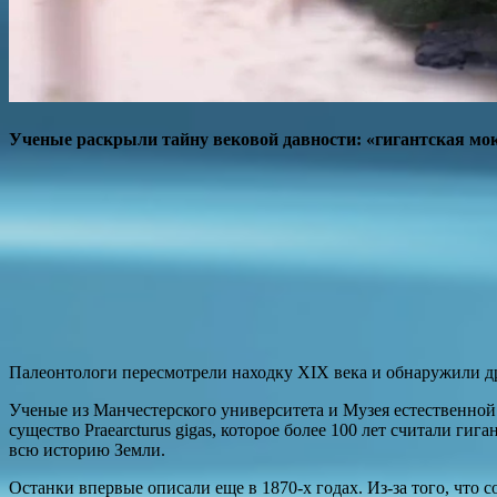
Ученые раскрыли тайну вековой давности: «гигантская мо
Палеонтологи пересмотрели находку XIX века и обнаружили д
Ученые из Манчестерского университета и Музея естественной 
существо Praearcturus gigas, которое более 100 лет считали г
всю историю Земли.
Останки впервые описали еще в 1870-х годах. Из-за того, что