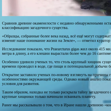
Сравнив древние окаменелости с недавно обнаруженными оста
классификацию загадочного существа.
«Образцы, собранные более века назад, всё ещё могут содерж
изменят наше понимание жизни на Земле», — отметил куратор
Исследование показало, что Praearcturus gigas жил около 415 
метра в длину, а его клешни вырастали более чем до 16 сантим
Особенно удивило ученых то, что столь крупный хищник сущес
времени проводил в воде, где пищи и потенциальной добычи б
Открытие заставило ученых по-новому взглянуть на причины г
особенностями окружающей среды. Однако новый анализ показ
условия для развития.
Таким образом, находка не только раскрыла тайну загадочного
крупные хищники только начинали осваивать планету.
Ранее мы рассказывали о том, что в Иране нашли древнюю «ко