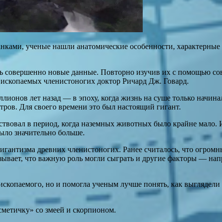
нками, ученые нашли анатомические особенности, характерные 
ать совершенно новые данные. Повторно изучив их с помощью с
 ископаемых членистоногих доктор Ричард Дж. Говард.
миллионов лет назад — в эпоху, когда жизнь на суше только начи
етров. Для своего времени это был настоящий гигант.
твовал в период, когда наземных животных было крайне мало. 
ыло значительно больше.
игантизма древних членистоногих. Ранее считалось, что огромн
ывает, что важную роль могли сыграть и другие факторы — нап
 ископаемого, но и помогла ученым лучше понять, как выглядели
сметичку» со змеей и скорпионом.