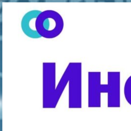
Перейти
к
содержимому