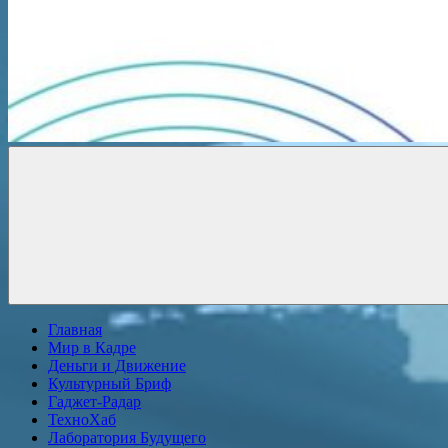
Новости
онлайн
Главная
Мир в Кадре
Деньги и Движение
Культурный Бриф
Гаджет-Радар
ТехноХаб
Лаборатория Будущего