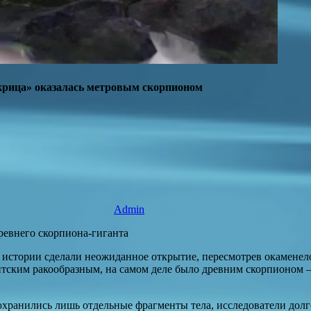
крица» оказалась метровым скорпионом
Admin
ревнего скорпиона-гиганта
истории сделали неожиданное открытие, пересмотрев окаменелос
игантским ракообразным, на самом деле было древним скорпионом
 сохранились лишь отдельные фрагменты тела, исследователи дол