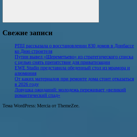
Поиск
Свежие записи
РПЦ рассказала о восстановлении 830 домов в Донбассе
ко Дню строителя
Путин вывел «Шереметьево» из стратегического списка
с целью снять препятствие для приватизации
EWE Studio представила обеденный стол из мрамора и
алюминия
От каких материалов при ремонте дома стоит отказаться
в 2026 году
Ловушка ожиданий: молодежь переживает «великий
романтический спад»
Тема WordPress: Mercia от ThemeZee.