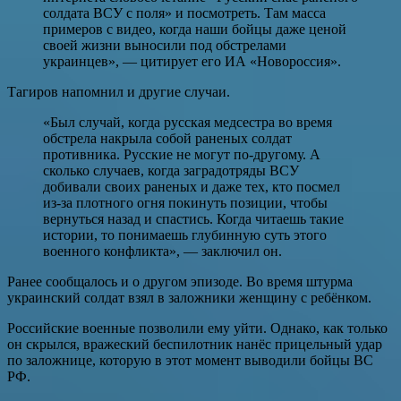
солдата ВСУ с поля» и посмотреть. Там масса
примеров с видео, когда наши бойцы даже ценой
своей жизни выносили под обстрелами
украинцев», — цитирует его ИА «Новороссия».
Тагиров напомнил и другие случаи.
«Был случай, когда русская медсестра во время
обстрела накрыла собой раненых солдат
противника. Русские не могут по-другому. А
сколько случаев, когда заградотряды ВСУ
добивали своих раненых и даже тех, кто посмел
из-за плотного огня покинуть позиции, чтобы
вернуться назад и спастись. Когда читаешь такие
истории, то понимаешь глубинную суть этого
военного конфликта», — заключил он.
Ранее сообщалось и о другом эпизоде. Во время штурма
украинский солдат взял в заложники женщину с ребёнком.
Российские военные позволили ему уйти. Однако, как только
он скрылся, вражеский беспилотник нанёс прицельный удар
по заложнице, которую в этот момент выводили бойцы ВС
РФ.