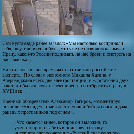
Сам Рустамзаде ранее заявлял: «Мы настолько восприняли
себя, ощутили вкус победы, что уже не позволим какому-то
Ирану, какой-то России поднимать на нас брови и смотреть на
нас свысока».
На эти слова в своё время жёстко ответили российские
эксперты. По словам экономиста Михаила Хазина, у
Азербайджана всего две электростанции, и «достаточно двух
ракет, чтобы отключить электричество и отбросить страну в
XVIII век».
Военный обозреватель Александр Тагиров, комментируя
появившееся видео, отметил, что «наши бойцы спасали даже
раненых противников под огнём».
«Что касается видео, которое он выложил, то
уместно просто забить в поисковую строку
интернета словосочетание «Русский спас раненого