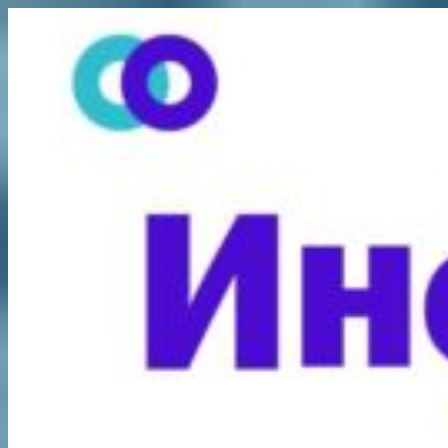
Перейти
к
содержимому