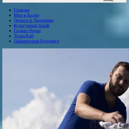
Главная
Мир в Кадре
Деньги и Движение
Культурный Бриф
Гаджет-Радар
ТехноХаб
Лаборатория Будущего