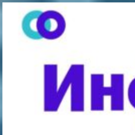
Перейти
к
содержимому