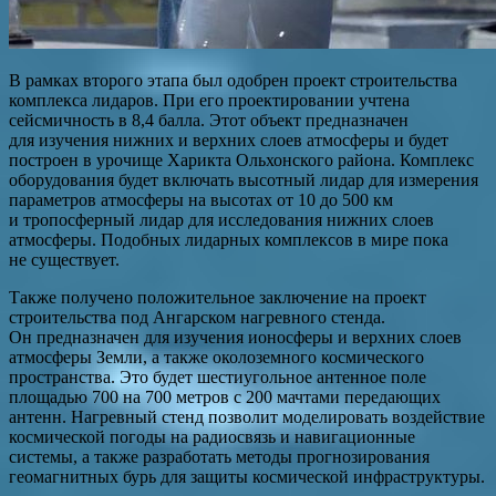
В рамках второго этапа был одобрен проект строительства
комплекса лидаров. При его проектировании учтена
сейсмичность в 8,4 балла. Этот объект предназначен
для изучения нижних и верхних слоев атмосферы и будет
построен в урочище Харикта Ольхонского района. Комплекс
оборудования будет включать высотный лидар для измерения
параметров атмосферы на высотах от 10 до 500 км
и тропосферный лидар для исследования нижних слоев
атмосферы. Подобных лидарных комплексов в мире пока
не существует.
Также получено положительное заключение на проект
строительства под Ангарском нагревного стенда.
Он предназначен для изучения ионосферы и верхних слоев
атмосферы Земли, а также околоземного космического
пространства. Это будет шестиугольное антенное поле
площадью 700 на 700 метров с 200 мачтами передающих
антенн. Нагревный стенд позволит моделировать воздействие
космической погоды на радиосвязь и навигационные
системы, а также разработать методы прогнозирования
геомагнитных бурь для защиты космической инфраструктуры.