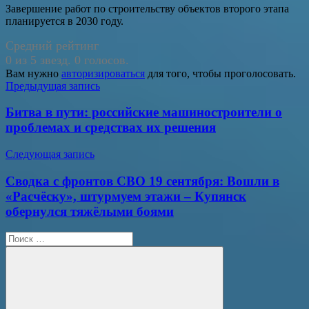
Завершение работ по строительству объектов второго этапа
планируется в 2030 году.
Средний рейтинг
0 из 5 звезд. 0 голосов.
Вам нужно
авторизироваться
для того, чтобы проголосовать.
Навигация
Предыдущая запись
по
Битва в пути: российские машиностроители о
записям
проблемах и средствах их решения
Следующая запись
Сводка с фронтов СВО 19 сентября: Вошли в
«Расчёску», штурмуем этажи – Купянск
обернулся тяжёлыми боями
Поиск
для: