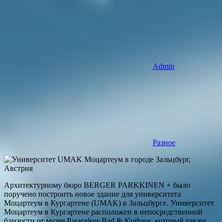
Admin
Разное
Архитектурному бюро BERGER PARKKINEN + было
поручено построить новое здание для университета
Моцартеум в Кургартене (UMAK) в Зальцбурге. Университет
Моцартеум в Кургартене расположен в непосредственной
близости от музея Paracelsus Bad & Kurhaus, который также