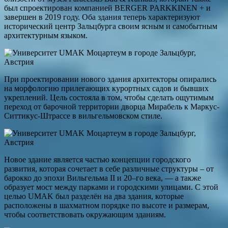
был спроектирован компанией BERGER PARKKINEN + и
завершен в 2019 году. Оба здания теперь характеризуют
исторический центр Зальцбурга своим ясным и самобытным
архитектурным языком.
При проектировании нового здания архитекторы опирались
на морфологию прилегающих курортных садов и бывших
укреплений. Цель состояла в том, чтобы сделать ощутимым
переход от барочной территории дворца Мирабель к Маркус-
Ситтикус-Штрассе в вильгельмовском стиле.
Новое здание является частью концепции городского
развития, которая сочетает в себе различные структуры – от
барокко до эпохи Вильгельма II и 20–го века, — а также
образует мост между парками и городскими улицами. С этой
целью UMAK был разделён на два здания, которые
расположены в шахматном порядке по высоте и размерам,
чтобы соответствовать окружающим зданиям.