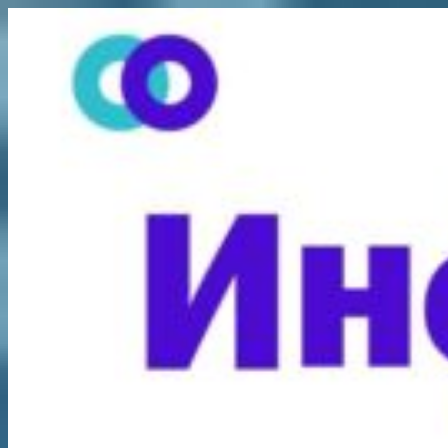
Перейти
к
содержимому