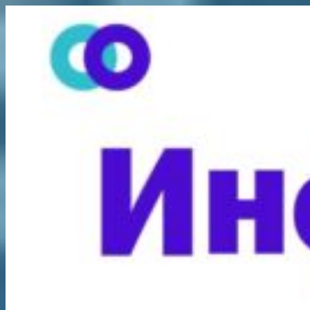
Перейти
к
содержимому