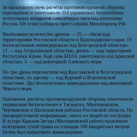
За прошедшую ночь расчёты противовоздушной обороны
перехватили и уничтожили 114 украинских беспилотных
летательных аппаратов самолётного типа над регионами
России. Об этом сообщила пресс-служба Минобороны РФ.
Наибольшее количество дронов — 25 — сбили над
территориями Ростовской области и Краснодарского края. 19
беспилотников ликвидировали над Белгородской областью,
13 — над Астраханской областью, десять — над территорией
Республики Крым. Ещё семь БПЛА уничтожили над Брянской
областью, 5 — над акваторией Азовского моря.
По три дрона перехватили над Ярославской и Волгоградской
областями, по одному — над Курской и Воронежской
областями. Два беспилотника ликвидировали над акваторией
Чёрного моря.
Напомним, расчёты противовоздушной обороны уничтожили
украинские беспилотники в Таганроге, Миллеровском,
Чертковском и Шолоховском районах Ростовской области. По
предварительной информации, никто из людей не пострадал.
В хуторе Красная Звезда (Миллеровский район) произошло
возгорание сухой травы на площади 100 квадратных метров.
Огонь был оперативно ликвидирован.