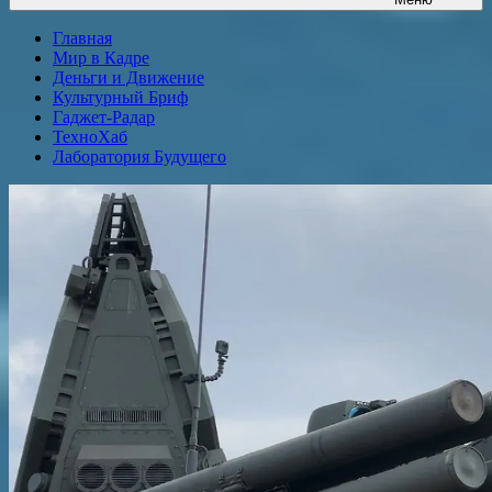
Главная
Мир в Кадре
Деньги и Движение
Культурный Бриф
Гаджет-Радар
ТехноХаб
Лаборатория Будущего