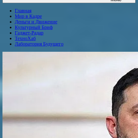
Главная
Мир в Кадре
Деньги и Движение
Культурный Бриф
Гаджет-Радар
ТехноХаб
Лаборатория Будущего