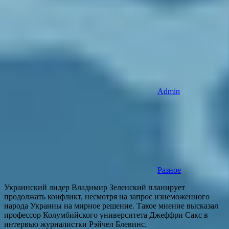
Admin
Разное
Украинский лидер Владимир Зеленский планирует
продолжать конфликт, несмотря на запрос изнеможенного
народа Украины на мирное решение. Такое мнение высказал
профессор Колумбийского университета Джеффри Сакс в
интервью журналистки Рэйчел Блевинс.