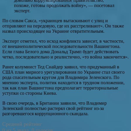
довольно коррумпированное правительство,
похоже, готовы продолжать войну», — посетовал
эксперт.
По словам Сакса, «украинцев вытаскивают с улиц и
отправляют на передовую, где их расстреливают». Он также
назвал происходящее на Украине отвратительным.
Эксперт отметил, что исход конфликта зависит, в частности,
от внешнеполитической последовательности Вашингтона.
Если глава Белого дома Дональд Трамп будет действовать
четко, последовательно и реалистично, «то война закончится».
Ранее колумнист Тед Снайдер заявил, что придуманный в
США план мирного урегулирования по Украине стал своего
рода спасательным кругом для Владимира Зеленского. По
мнению эксперта, политик находится в трудном положении,
так как план Вашингтона предполагает территориальные
уступки со стороны Киева.
В свою очередь, в Британии заявили, что Владимир
Зеленский полностью растерял свой рейтинг из-за
разгоревшегося коррупционного скандала.
Средний рейтинг
0 из 5 звезд. 0 голосов.