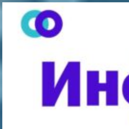
Перейти
к
содержимому