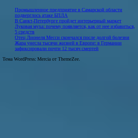
Промышленное предприятие в Самарской области
подверглось атаке БПЛА
В Санкт-Петербурге пройдет интерьерный маркет
Луковая муха: почему появляется, как от нее избавиться,
5 средств
Отец Лионеля Месси скончался после долгой болезни
Жара унесла тысячи жизней в Европе: в Германии
зафиксировали почти 12 тысяч смертей
Тема WordPress: Mercia от ThemeZee.