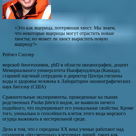
«Это как ящерица, потерявшая хвост. Мы знаем,
что некоторые ящерицы могут отрастить новые
хвосты; но может ли хвост вырастить новую
ящерицу?»
Рейчел Сиплер
морской биогеохимик, phD в области океанографии, доцент
Мемориального университета Ньюфаундленда (Канада),
старший научный сотрудник и директор Центра гигиены
воды и здоровья человека в Лаборатории океанографических
наук Бигелоу (США)
Сравнительные эксперименты, проведенные на тканях
родственных
Psolus fabricii
видов, не выявили ничего
подобного, что подчеркивает его уникальные свойства. Кроме
того, уникальна и способность клеток этого вида морского
огурца выживать в нестерильной среде.
Дело в том, что с середины XX века ученые работают над
созданием «бессмертных» клеточных линий, таких как