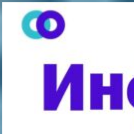
Перейти
к
содержимому