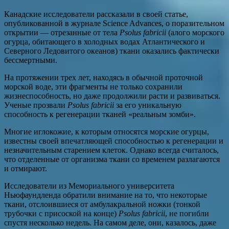
Канадские исследователи рассказали в своей статье,
опубликованной в журнале Science Advances, о поразительном
открытии — отрезанные от тела
Psolus fabricii
(алого морского
огурца, обитающего в холодных водах Атлантического и
Северного Ледовитого океанов) ткани оказались фактически
бессмертными.
На протяжении трех лет, находясь в обычной проточной
морской воде, эти фрагменты не только сохранили
жизнеспособность, но даже продолжили расти и развиваться.
Ученые прозвали
Psolus fabricii
за его уникальную
способность к регенерации тканей «реальным зомби».
Многие иглокожие, к которым относятся морские огурцы,
известны своей впечатляющей способностью к регенерации и
незначительным старением клеток. Однако всегда считалось,
что отделенные от организма ткани со временем разлагаются
и отмирают.
Исследователи из Мемориального университета
Ньюфаундленда обратили внимание на то, что некоторые
ткани, отслоившиеся от амбулакральной ножки (тонкой
трубочки с присоской на конце)
Psolus fabricii
, не погибли
спустя несколько недель. На самом деле, они, казалось, даже