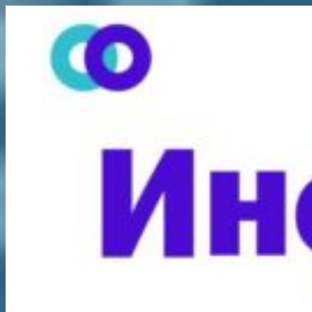
Перейти
к
содержимому