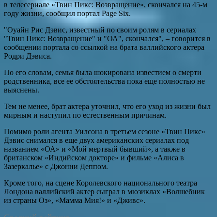
в телесериале «Твин Пикс: Возвращение», скончался на 45-м
году жизни, сообщил портал Page Six.
"Оуайн Рис Дэвис, известный по своим ролям в сериалах
"Твин Пикс: Возвращение" и "ОА", скончался", – говорится в
сообщении портала со ссылкой на брата валлийского актера
Родри Дэвиса.
По его словам, семья была шокирована известием о смерти
родственника, все ее обстоятельства пока еще полностью не
выяснены.
Тем не менее, брат актера уточнил, что его уход из жизни был
мирным и наступил по естественным причинам.
Помимо роли агента Уилсона в третьем сезоне «Твин Пикс»
Дэвис снимался в еще двух американских сериалах под
названием «ОА» и «Мой мертвый бывший», а также в
британском «Индийском докторе» и фильме «Алиса в
Зазеркалье» с Джонни Деппом.
Кроме того, на сцене Королевского национального театра
Лондона валлийский актер сыграл в мюзиклах «Волшебник
из страны Оз», «Мамма Мия!» и «Дживс».