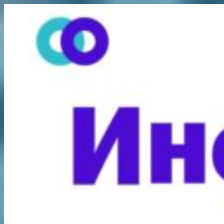
Перейти
к
содержимому