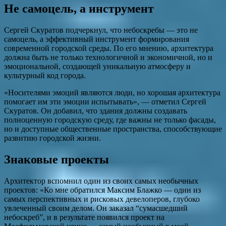
Не самоцель, а инструмент
Сергей Скуратов подчеркнул, что небоскребы — это не
самоцель, а эффективный инструмент формирования
современной городской среды. По его мнению, архитектура
должна быть не только технологичной и экономичной, но и
эмоциональной, создающей уникальную атмосферу и
культурный код города.
«Носителями эмоций являются люди, но хорошая архитектура
помогает им эти эмоции испытывать», — отметил Сергей
Скуратов. Он добавил, что здания должны создавать
полноценную городскую среду, где важны не только фасады,
но и доступные общественные пространства, способствующие
развитию городской жизни.
Знаковые проекты
Архитектор вспомнил один из своих самых необычных
проектов: «Ко мне обратился Максим Блажко — один из
самых перспективных и рисковых девелоперов, глубоко
увлеченный своим делом. Он заказал “сумасшедший
небоскреб”, и в результате появился проект на