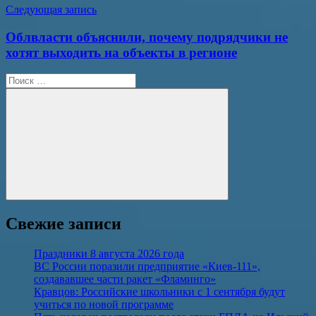
Следующая запись
Облвласти объяснили, почему подрядчики не
хотят выходить на объекты в регионе
Поиск
для:
Поиск
Свежие записи
Праздники 8 августа 2026 года
ВС России поразили предприятие «Киев-111»,
создававшее части ракет «Фламинго»
Кравцов: Российские школьники с 1 сентября будут
учиться по новой программе