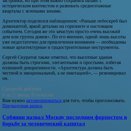
застройки, но при этом важно сохранять баланс с
историческим контекстом и развивать среднеэтажные
кварталы с зелеными зонами.
Архитектор поделился наблюдением: «Раньше небоскреб был
доминантой, яркой деталью на горизонте и настоящим
событием. Сегодня же это зачастую просто очень высокий
дом или группа домов». По его мнению, одной лишь высоты
уже недостаточно для привлечения внимания — необходимы
новые архитектурные и градостроительные инструменты.
Сергей Скуратов также отметил, что высотные здания
должны быть строгими, элегантными и простыми, избегая
излишней декоративности. «Архитектура должна быть
честной и эмоциональной, а не имитацией», — резюмировал
он.
Средний рейтинг
0 из 5 звезд. 0 голосов.
Вам нужно
авторизироваться
для того, чтобы проголосовать.
Навигация
Предыдущая запись
по
Собянин назвал Москву последним форпостом в
записям
борьбе за человеческий капитал