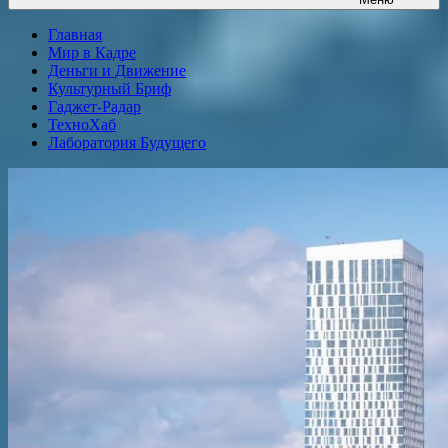
Главная
Мир в Кадре
Деньги и Движение
Культурный Бриф
Гаджет-Радар
ТехноХаб
Лаборатория Будущего