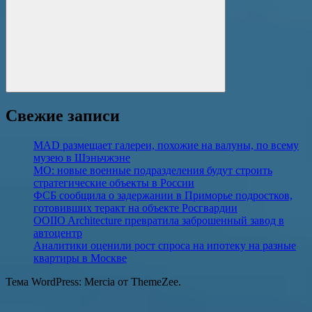
Поиск
Свежие записи
MAD размещает галереи, похожие на валуны, по всему
музею в Шэньчжэне
МО: новые военные подразделения будут строить
стратегические объекты в России
ФСБ сообщила о задержании в Приморье подростков,
готовивших теракт на объекте Росгвардии
OOIIO Architecture превратила заброшенный завод в
автоцентр
Аналитики оценили рост спроса на ипотеку на разные
квартиры в Москве
Тема WordPress: Mercia от ThemeZee.