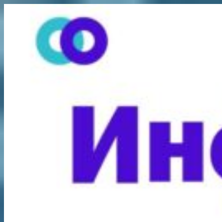
Перейти
к
содержимому