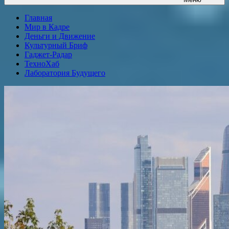
Главная
Мир в Кадре
Деньги и Движение
Культурный Бриф
Гаджет-Радар
ТехноХаб
Лаборатория Будущего