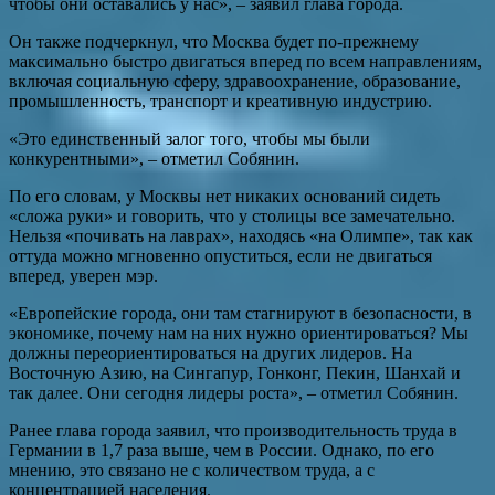
чтобы они оставались у нас», – заявил глава города.
Он также подчеркнул, что Москва будет по-прежнему
максимально быстро двигаться вперед по всем направлениям,
включая социальную сферу, здравоохранение, образование,
промышленность, транспорт и креативную индустрию.
«Это единственный залог того, чтобы мы были
конкурентными», – отметил Собянин.
По его словам, у Москвы нет никаких оснований сидеть
«сложа руки» и говорить, что у столицы все замечательно.
Нельзя «почивать на лаврах», находясь «на Олимпе», так как
оттуда можно мгновенно опуститься, если не двигаться
вперед, уверен мэр.
«Европейские города, они там стагнируют в безопасности, в
экономике, почему нам на них нужно ориентироваться? Мы
должны переориентироваться на других лидеров. На
Восточную Азию, на Сингапур, Гонконг, Пекин, Шанхай и
так далее. Они сегодня лидеры роста», – отметил Собянин.
Ранее глава города заявил, что производительность труда в
Германии в 1,7 раза выше, чем в России. Однако, по его
мнению, это связано не с количеством труда, а с
концентрацией населения.