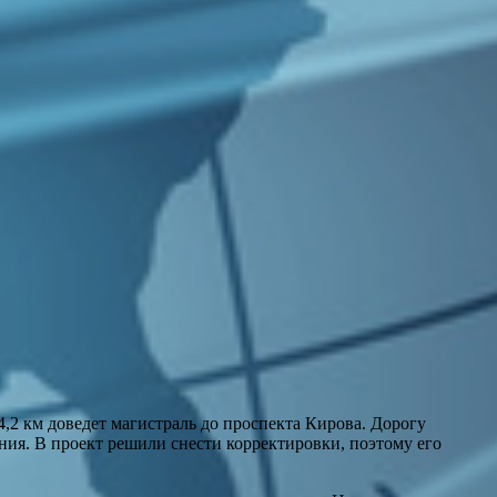
4,2 км доведет магистраль до проспекта Кирова. Дорогу
ия. В проект решили снести корректировки, поэтому его