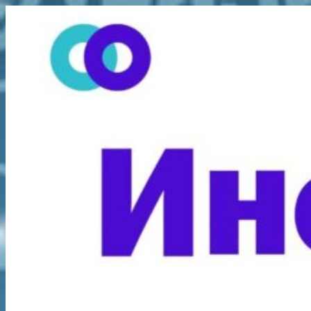
Перейти
к
содержимому