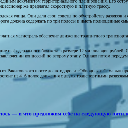
 единым документом территориального планирования. Его сотру
нцессионер же предлагал скоростную и платную трассу.
ская улица. Они дали свои советы по обустройству развязок и с
орога должна содержать по три полосы и иметь полноценные смы
платная магистраль обеспечит движение транзитного транспорта 
ание из федерального бюджета в размере 12 миллиардов рублей.
 заключении концессий по второму этапу. Однако потом переду
от Ракитовского шоссе до автодороги «Обводная г. Самары» про
состоит из 4−6 полос движения с двумя транспортными развязкам
алось — и что предложим себе на следующую пятил