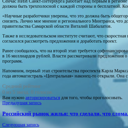
Сейчас НИИ Санкт-Петербурга работает над первым в регионе
должна быть трехполосной с каждой стороны и бесплатной. Ко
«Научные разработчики уверены, что это должна быть общегород
снизить. Лично мое мнение и регионального Минтранса, что д
правительства Самарской области Виталий Шабалатов.
Также в исследовательском институте считают, что скоростная 
согласился рассмотреть предложения и доработать проект.
Ранее сообщалось, что на второй этап требуется софинансиров
в 16 миллиардов рублей. Власти рассматривали предложения о
программ.
Напомним, первый этап строительства проспекта Карла Маркса 
года автомагистраль «Центральная» наконец-то открыли. Она 
Средний рейтинг
0 из 5 звезд. 0 голосов.
Вам нужно
авторизироваться
для того, чтобы проголосовать.
Навигация
Предыдущая запись
по
Российский рынок жилья: что сделали, что слом
записям
Следующая запись