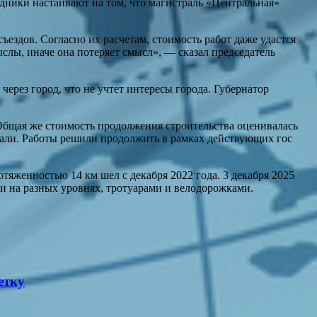
дники настаивают на том, что магистраль «Центральная»
ъездов. Согласно их расчетам, стоимость работ даже удастся
слы, иначе она потеряет смысл», — сказал председатель
через город, что не учтет интересы города. Губернатор
 Общая же стоимость продолжения строительства оценивалась
мали. Работы решили продолжить в рамках действующих гос
тяженностью 14 км шел с декабря 2022 года. 3 декабря 2025
и на разных уровнях, тротуарами и велодорожками.
етку