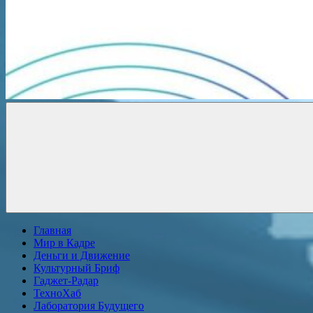
Новости
онлайн
Главная
Мир в Кадре
Деньги и Движение
Культурный Бриф
Гаджет-Радар
ТехноХаб
Лаборатория Будущего