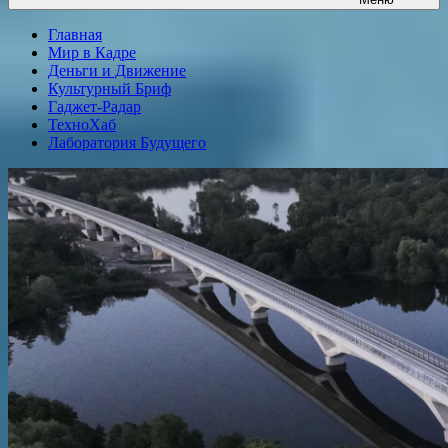
Главная
Мир в Кадре
Деньги и Движение
Культурный Бриф
Гаджет-Радар
ТехноХаб
Лаборатория Будущего