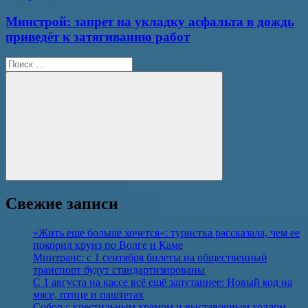
Минстрой: запрет на укладку асфальта в дождь
приведёт к затягиванию работ
Поиск
для:
Поиск
Свежие записи
«Жить еще больше хочется»: туристка рассказала, чем ее
покорил круиз по Волге и Каме
Минтранс: с 1 сентября билеты на общественный
транспорт будут стандартизированы
С 1 августа на кассе всё ещё запутаннее: Новый код на
мясе, птице и паштетах
Собор с крестильным храмом и выставочным холлом