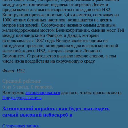
между двумя тоннелями недалеко от деревни Денем и
предназначен для высокоскоростных поездов сети HS2.
Конструкция протяженностью 3,4 километра, состоящая из
1000 четких бетонных настилов, возвышается на десять
метров над землей. Сооружение названо самым длинным
железнодорожным мостом Великобритании, сменив мост Тэй
между шотландскими Файфом и Данди, который
использовался с 1887 года. Виадук является одним из
пятидесяти проектов, возводящихся для высокоскоростной
железной дороги HS2, которая соединит Лондон и
Бирмингем. Строительство вызвало немало споров, в том
числе из-за воздействия на окружающую среду.
Фото: HS2.
Средний рейтинг
0 из 5 звезд. 0 голосов.
Вам нужно
авторизироваться
для того, чтобы проголосовать.
Навигация
Предыдущая запись
по
Затонувший корабль: как будет выглядеть
записям
самый высокий небоскреб в
Следующая запись