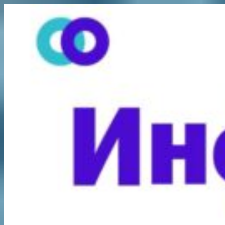
Перейти
к
содержимому